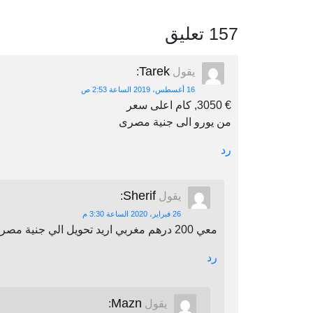
157 تعليق
Tarek
يقول
:
16 أغسطس، 2019 الساعة 2:53 ص
€ 3050, كام اعلى سعر
من يورو الى جنية مصرى
رد
Sherif
يقول
:
26 فبراير، 2020 الساعة 3:30 م
معي 200 درهم مغربي اريد تحويل الي جنية مصري اين يمكنني أن احول
رد
Mazn
يقول
: