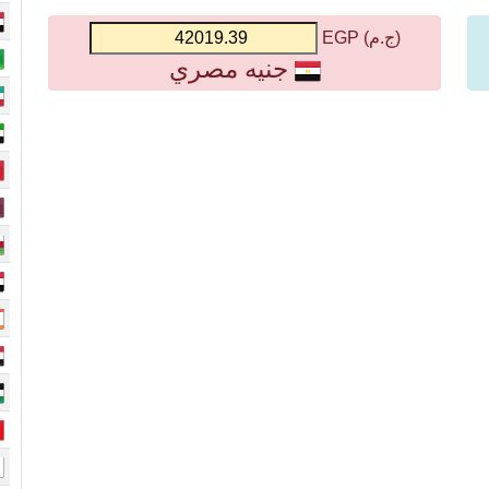
(ج.م) EGP
جنيه مصري