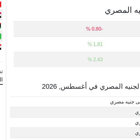
نيه المصري
-0.80 %
1.81 %
2.43 %
تح
ا