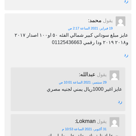
رد
محمد
يقول
:
19 فبراير، 2021 الساعة 2:17 ص
عايز مبلغ سوداني كبير شمالي الفئه ٥٠ او١٠٠ اصدار ٢٠١٧
و٢٠١٨ ٢٠١٩ ودا رقمي 01125436663
رد
عبدالله
يقول
:
29 سبتمبر، 2021 الساعة 10:01 ص
عايز اغير 1000ريال يمني لجنيه مصري
رد
Lokman
يقول
:
31 أكتوبر، 2021 الساعة 10:53 م
برن عليك تليفونك مغلق على طول واتس