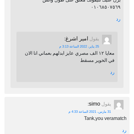
٠١٠٦٨٥٠٧٥٦٩
رد
امير اشرغ
يقول
:
25 يناير، 2022 الساعة 3:13 م
معايا ١٢ الف مصري عايز ابدلهم بعماني انا الان
في الخوير مسقط
رد
simo
يقول
:
31 مارس، 2021 الساعة 4:33 م
Tank,you veramatch
رد