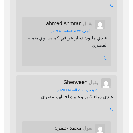
رد
ahmed shmran
يقول
:
9 أبريل، 2022 الساعة 9:48 ص
عندي مليون دينار عراقي كم يساوي بعمله
المصري
رد
Sherween
يقول
:
9 نوفمبر، 2021 الساعة 6:00 م
عندي مبلغ كبير وعايزة احولهم مصري
رد
محمد حنفي
يقول
: