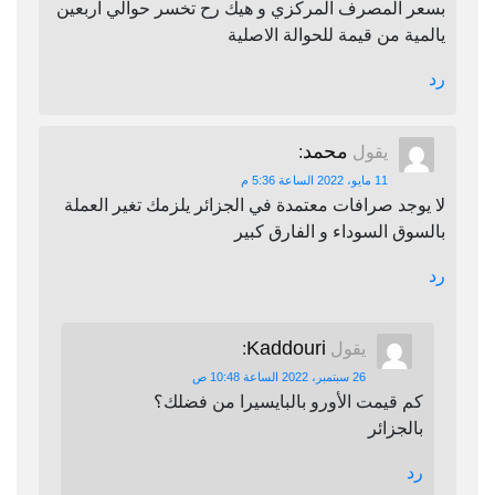
بسعر المصرف المركزي و هيك رح تخسر حوالي اربعين
يالمية من قيمة للحوالة الاصلية
رد
محمد
يقول
:
11 مايو، 2022 الساعة 5:36 م
لا يوجد صرافات معتمدة في الجزائر يلزمك تغير العملة
بالسوق السوداء و الفارق كبير
رد
Kaddouri
يقول
:
26 سبتمبر، 2022 الساعة 10:48 ص
كم قيمت الأورو بالبايسيرا من فضلك؟
بالجزائر
رد