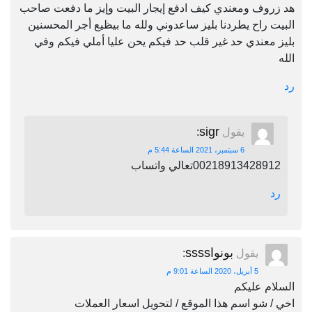
هد زروف ومعندي كيف ادفع إيجار البيت وإيز ما دفعت صاحب
البيت راح يطردنا بليز ساعدوني ولله ما بيظيع أجر المحسنين
بليز معندي حد غير قلب حد فيكم يحن عليا أملي فيكم وفي
الله
رد
sigr
يقول
:
6 سبتمبر، 2021 الساعة 5:44 م
00218913428912تعالي واتساب
رد
بونواssss
يقول
:
5 أبريل، 2020 الساعة 9:01 م
السلام عليكم
اخي / شو اسم هذا الموقع / لتحويل اسعار العملات