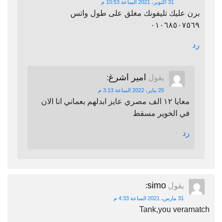
31 أكتوبر، 2021 الساعة 10:53 م
برن عليك تليفونك مغلق على طول واتس
٠١٠٦٨٥٠٧٥٦٩
رد
امير اشرغ
يقول
:
25 يناير، 2022 الساعة 3:13 م
معايا ١٢ الف مصري عايز ابدلهم بعماني انا الان
في الخوير مسقط
رد
simo
يقول
:
31 مارس، 2021 الساعة 4:33 م
Tank,you veramatch