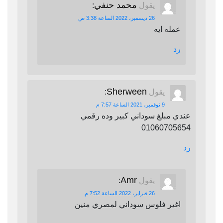
محمد حنفي
يقول
:
26 ديسمبر، 2022 الساعة 3:38 ص
عمله ايه
رد
Sherween
يقول
:
9 نوفمبر، 2021 الساعة 7:57 م
عندي مبلغ سوداني كبير وده رقمي
01060705654
رد
Amr
يقول
:
26 فبراير، 2022 الساعة 7:52 م
اغير فلوس سوداني لمصري منين