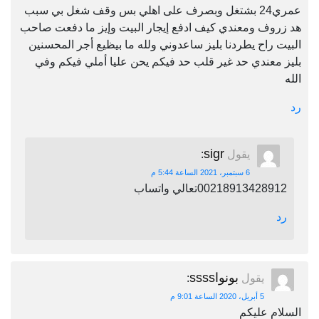
عمري24 بشتغل وبصرف على اهلي بس وقف شغل بي سبب
هد زروف ومعندي كيف ادفع إيجار البيت وإيز ما دفعت صاحب
البيت راح يطردنا بليز ساعدوني ولله ما بيظيع أجر المحسنين
بليز معندي حد غير قلب حد فيكم يحن عليا أملي فيكم وفي
الله
رد
sigr
يقول
:
6 سبتمبر، 2021 الساعة 5:44 م
00218913428912تعالي واتساب
رد
بونواssss
يقول
:
5 أبريل، 2020 الساعة 9:01 م
السلام عليكم