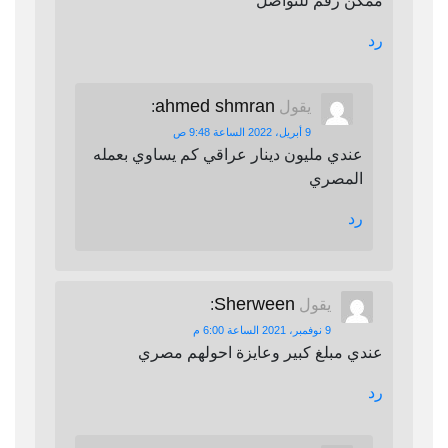
ممكن رقم للتواصل
رد
ahmed shmran
يقول
:
9 أبريل، 2022 الساعة 9:48 ص
عندي مليون دينار عراقي كم يساوي بعمله
المصري
رد
Sherween
يقول
:
9 نوفمبر، 2021 الساعة 6:00 م
عندي مبلغ كبير وعايزة احولهم مصري
رد