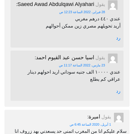
Saeed Awad Abdulqawi Alyahari
يقول
:
28 فبراير، 2022 الساعة 12:23 ص
عندي ٤٤٠ درهم مغربي
أريد تحويلهم مصري زين ممكن أحوالهم
رد
اسيا حسن عبد القيوم احمد
يقول
:
23 مارس، 2022 الساعة 11:17 ص
عندي ١٠٠٠٠ الف جنيه سوداني اريد احولهم دينار
عراقي كم يطلع
رد
اميرة
يقول
:
1 أبريل، 2020 الساعة 6:45 ص
سلام عليكم انا من المغرب اتمنى حد يسعدني بهد زروف انا