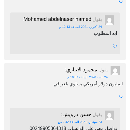
رد
Mohamed abdelnaser hamed
يقول
:
24 أكتوبر، 2021 الساعة 12:13 م
ايه المطلوب
رد
محمود الانباري
يقول
:
24 يناير، 2020 الساعة 10:37 م
المليون دولار أمريكي يساوي بلعراقي
رد
حسن درويش
يقول
:
23 سبتمبر، 2021 الساعة 2:42 ص
تواصل معي علي الواتساب 00249905364318