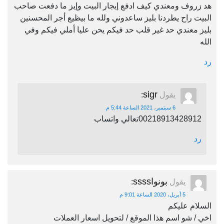
هد زروف ومعندي كيف ادفع إيجار البيت وإيز ما دفعت صاحب
البيت راح يطردنا بليز ساعدوني ولله ما بيظيع أجر المحسنين
بليز معندي حد غير قلب حد فيكم يحن عليا أملي فيكم وفي
الله
رد
sigr
يقول
:
6 سبتمبر، 2021 الساعة 5:44 م
00218913428912تعالي واتساب
رد
بونواssss
يقول
:
5 أبريل، 2020 الساعة 9:01 م
السلام عليكم
اخي / شو اسم هذا الموقع / لتحويل اسعار العملات