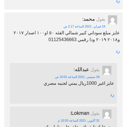
رد
محمد
يقول
:
19 فبراير، 2021 الساعة 2:17 ص
عايز مبلغ سوداني كبير شمالي الفئه ٥٠ او١٠٠ اصدار ٢٠١٧
و٢٠١٨ ٢٠١٩ ودا رقمي 01125436663
رد
عبدالله
يقول
:
29 سبتمبر، 2021 الساعة 10:01 ص
عايز اغير 1000ريال يمني لجنيه مصري
رد
Lokman
يقول
:
31 أكتوبر، 2021 الساعة 10:53 م
برن عليك تليفونك مغلق على طول واتس