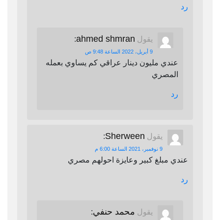
رد
ahmed shmran
يقول
:
9 أبريل، 2022 الساعة 9:48 ص
عندي مليون دينار عراقي كم يساوي بعمله
المصري
رد
Sherween
يقول
:
9 نوفمبر، 2021 الساعة 6:00 م
عندي مبلغ كبير وعايزة احولهم مصري
رد
محمد حنفي
يقول
: