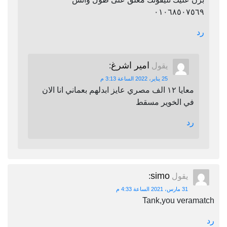
٠١٠٦٨٥٠٧٥٦٩
رد
امير اشرغ
يقول
:
25 يناير، 2022 الساعة 3:13 م
معايا ١٢ الف مصري عايز ابدلهم بعماني انا الان
في الخوير مسقط
رد
simo
يقول
:
31 مارس، 2021 الساعة 4:33 م
Tank,you veramatch
رد