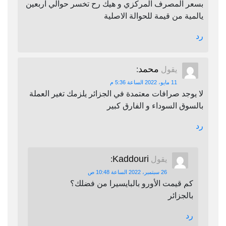
بسعر المصرف المركزي و هيك رح تخسر حوالي اربعين
يالمية من قيمة للحوالة الاصلية
رد
محمد
يقول
:
11 مايو، 2022 الساعة 5:36 م
لا يوجد صرافات معتمدة في الجزائر يلزمك تغير العملة
بالسوق السوداء و الفارق كبير
رد
Kaddouri
يقول
:
26 سبتمبر، 2022 الساعة 10:48 ص
كم قيمت الأورو بالبايسيرا من فضلك؟
بالجزائر
رد