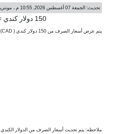
تحديث: الجمعة 07 أغسطس 2026, 10:55 م ، مونتريال - السبت 08 أغسطس 2026, 05:55 ص ، القاهرة
150 دولار كندي = 5,358.53 جنيه مصري
يتم عرض أسعار الصرف من 150 دولار كندي ( CAD) إلى الجنيه المصري ( EGP) وفقا لأحدث أسعار الصرف.
ملاحظه: يتم تحديث أسعار الصرف من الدولار الكندي إل