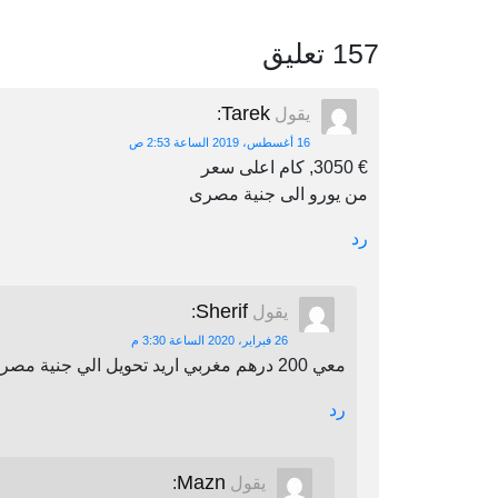
157 تعليق
Tarek
يقول
:
16 أغسطس، 2019 الساعة 2:53 ص
€ 3050, كام اعلى سعر
من يورو الى جنية مصرى
رد
Sherif
يقول
:
26 فبراير، 2020 الساعة 3:30 م
معي 200 درهم مغربي اريد تحويل الي جنية مصري اين يمكنني أن احول
رد
Mazn
يقول
: