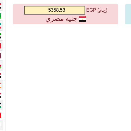
(ج.م) EGP
جنيه مصري