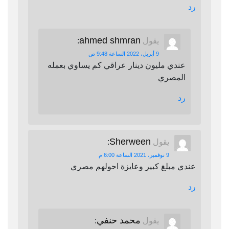
رد
ahmed shmran
يقول
:
9 أبريل، 2022 الساعة 9:48 ص
عندي مليون دينار عراقي كم يساوي بعمله
المصري
رد
Sherween
يقول
:
9 نوفمبر، 2021 الساعة 6:00 م
عندي مبلغ كبير وعايزة احولهم مصري
رد
محمد حنفي
يقول
: