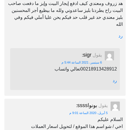
هد زروف ومعندي كيف ادفع إيجار البيت وإيز ما دفعت صاحب
البيت راح يطردنا بليز ساعدوني ولله ما بيظيع أجر المحسنين
بليز معندي حد غير قلب حد فيكم يحن عليا أملي فيكم وفي
الله
رد
sigr
يقول
:
6 سبتمبر، 2021 الساعة 5:44 م
00218913428912تعالي واتساب
رد
بونواssss
يقول
:
5 أبريل، 2020 الساعة 9:01 م
السلام عليكم
اخي / شو اسم هذا الموقع / لتحويل اسعار العملات