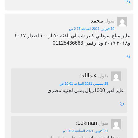
رد
محمد
يقول
:
19 فبراير، 2021 الساعة 2:17 ص
عايز مبلغ سوداني كبير شمالي الفئه ٥٠ او١٠٠ اصدار ٢٠١٧
و٢٠١٨ ٢٠١٩ ودا رقمي 01125436663
رد
عبدالله
يقول
:
29 سبتمبر، 2021 الساعة 10:01 ص
عايز اغير 1000ريال يمني لجنيه مصري
رد
Lokman
يقول
:
31 أكتوبر، 2021 الساعة 10:53 م
برن عليك تليفونك مغلق على طول واتس