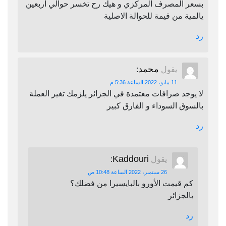
بسعر المصرف المركزي و هيك رح تخسر حوالي اربعين
يالمية من قيمة للحوالة الاصلية
رد
محمد
يقول
:
11 مايو، 2022 الساعة 5:36 م
لا يوجد صرافات معتمدة في الجزائر يلزمك تغير العملة
بالسوق السوداء و الفارق كبير
رد
Kaddouri
يقول
:
26 سبتمبر، 2022 الساعة 10:48 ص
كم قيمت الأورو بالبايسيرا من فضلك؟
بالجزائر
رد