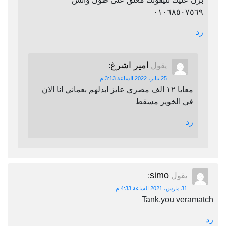
٠١٠٦٨٥٠٧٥٦٩
رد
امير اشرغ
يقول
:
25 يناير، 2022 الساعة 3:13 م
معايا ١٢ الف مصري عايز ابدلهم بعماني انا الان
في الخوير مسقط
رد
simo
يقول
:
31 مارس، 2021 الساعة 4:33 م
Tank,you veramatch
رد