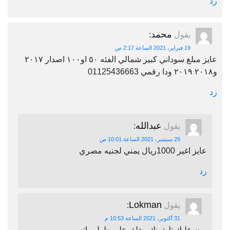
رد
محمد
يقول
:
19 فبراير، 2021 الساعة 2:17 ص
عايز مبلغ سوداني كبير شمالي الفئه ٥٠ او١٠٠ اصدار ٢٠١٧
و٢٠١٨ ٢٠١٩ ودا رقمي 01125436663
رد
عبدالله
يقول
:
29 سبتمبر، 2021 الساعة 10:01 ص
عايز اغير 1000ريال يمني لجنيه مصري
رد
Lokman
يقول
:
31 أكتوبر، 2021 الساعة 10:53 م
برن عليك تليفونك مغلق على طول واتس