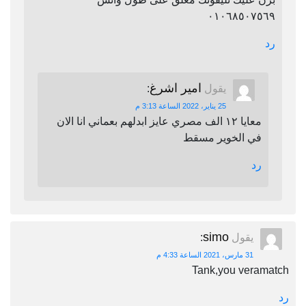
٠١٠٦٨٥٠٧٥٦٩
رد
امير اشرغ
يقول
:
25 يناير، 2022 الساعة 3:13 م
معايا ١٢ الف مصري عايز ابدلهم بعماني انا الان
في الخوير مسقط
رد
simo
يقول
:
31 مارس، 2021 الساعة 4:33 م
Tank,you veramatch
رد