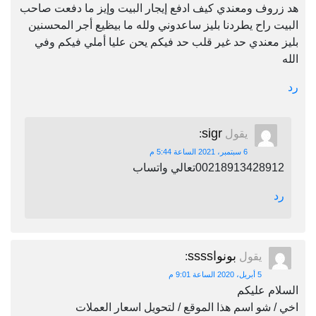
هد زروف ومعندي كيف ادفع إيجار البيت وإيز ما دفعت صاحب
البيت راح يطردنا بليز ساعدوني ولله ما بيظيع أجر المحسنين
بليز معندي حد غير قلب حد فيكم يحن عليا أملي فيكم وفي
الله
رد
sigr
يقول
:
6 سبتمبر، 2021 الساعة 5:44 م
00218913428912تعالي واتساب
رد
بونواssss
يقول
:
5 أبريل، 2020 الساعة 9:01 م
السلام عليكم
اخي / شو اسم هذا الموقع / لتحويل اسعار العملات