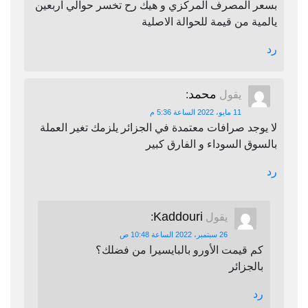
بسعر المصرف المركزي و هيك رح تخسر حوالي اربعين
يالمية من قيمة للحوالة الاصلية
رد
محمد
يقول
:
11 مايو، 2022 الساعة 5:36 م
لا يوجد صرافات معتمدة في الجزائر يلزمك تغير العملة
بالسوق السوداء و الفارق كبير
رد
Kaddouri
يقول
:
26 سبتمبر، 2022 الساعة 10:48 ص
كم قيمت الأورو بالبايسيرا من فضلك؟
بالجزائر
رد