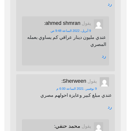
رد
ahmed shmran
يقول
:
9 أبريل، 2022 الساعة 9:48 ص
عندي مليون دينار عراقي كم يساوي بعمله
المصري
رد
Sherween
يقول
:
9 نوفمبر، 2021 الساعة 6:00 م
عندي مبلغ كبير وعايزة احولهم مصري
رد
محمد حنفي
يقول
: