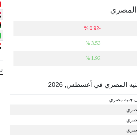
ه المصري
-0.92 %
3.53 %
1.92 %
تح