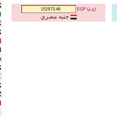
(ج.م) EGP
جنيه مصري