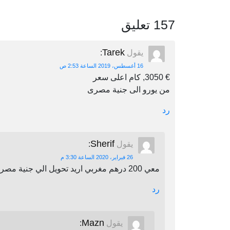
157 تعليق
Tarek
يقول
:
16 أغسطس، 2019 الساعة 2:53 ص
€ 3050, كام اعلى سعر
من يورو الى جنية مصرى
رد
Sherif
يقول
:
26 فبراير، 2020 الساعة 3:30 م
معي 200 درهم مغربي اريد تحويل الي جنية مصري اين يمكنني أن احول
رد
Mazn
يقول
: