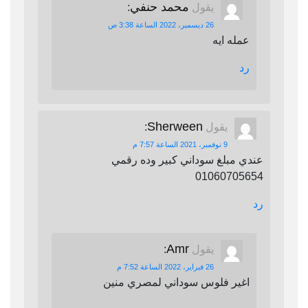
محمد حنفي
يقول
:
26 ديسمبر، 2022 الساعة 3:38 ص
عمله ايه
رد
Sherween
يقول
:
9 نوفمبر، 2021 الساعة 7:57 م
عندي مبلغ سوداني كبير وده رقمي
01060705654
رد
Amr
يقول
:
26 فبراير، 2022 الساعة 7:52 م
اغير فلوس سوداني لمصري منين