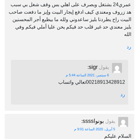
عمري24 بشتغل وبصرف على اهلي بس وقف شغل بي سبب
هد زروف ومعندي كيف ادفع إيجار البيت وإيز ما دفعت صاحب
البيت راح يطردنا بليز ساعدوني ولله ما بيظيع أجر المحسنين
بليز معندي حد غير قلب حد فيكم يحن عليا أملي فيكم وفي
الله
رد
sigr
يقول
:
6 سبتمبر، 2021 الساعة 5:44 م
00218913428912تعالي واتساب
رد
بونواssss
يقول
:
5 أبريل، 2020 الساعة 9:01 م
السلام عليكم