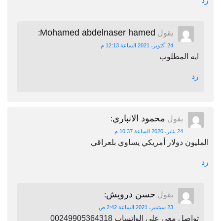
رد
Mohamed abdelnaser hamed
يقول
:
24 أكتوبر، 2021 الساعة 12:13 م
ايه المطلوب
رد
محمود الانباري
يقول
:
24 يناير، 2020 الساعة 10:37 م
المليون دولار أمريكي يساوي بلعراقي
رد
حسن درويش
يقول
:
23 سبتمبر، 2021 الساعة 2:42 ص
تواصل معي علي الواتساب 00249905364318