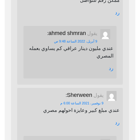
ممكن رقم للتواصل
رد
ahmed shmran
يقول
:
9 أبريل، 2022 الساعة 9:48 ص
عندي مليون دينار عراقي كم يساوي بعمله
المصري
رد
Sherween
يقول
:
9 نوفمبر، 2021 الساعة 6:00 م
عندي مبلغ كبير وعايزة احولهم مصري
رد