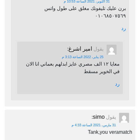
31 أكتوبر، 2021 الساعة 10:53 م
برن عليك تليفونك مغلق على طول واتس
٠١٠٦٨٥٠٧٥٦٩
رد
امير اشرغ
يقول
:
25 يناير، 2022 الساعة 3:13 م
معايا ١٢ الف مصري عايز ابدلهم بعماني انا الان
في الخوير مسقط
رد
simo
يقول
:
31 مارس، 2021 الساعة 4:33 م
Tank,you veramatch