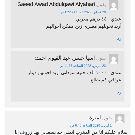
Saeed Awad Abdulqawi Alyahari
يقول
:
28 فبراير، 2022 الساعة 12:23 ص
عندي ٤٤٠ درهم مغربي
أريد تحويلهم مصري زين ممكن أحوالهم
رد
اسيا حسن عبد القيوم احمد
يقول
:
23 مارس، 2022 الساعة 11:17 ص
عندي ١٠٠٠٠ الف جنيه سوداني اريد احولهم دينار
عراقي كم يطلع
رد
اميرة
يقول
:
1 أبريل، 2020 الساعة 6:45 ص
سلام عليكم انا من المغرب اتمنى حد يسعدني بهد زروف انا