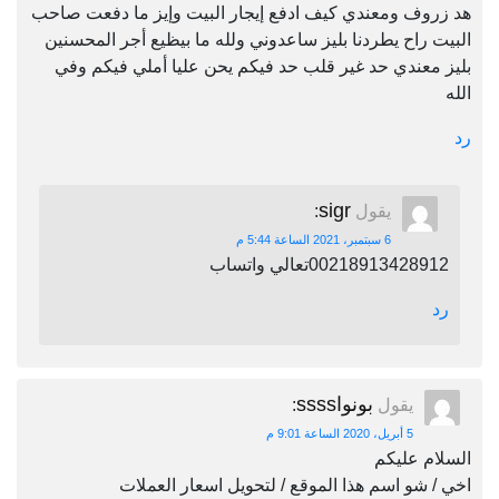
هد زروف ومعندي كيف ادفع إيجار البيت وإيز ما دفعت صاحب
البيت راح يطردنا بليز ساعدوني ولله ما بيظيع أجر المحسنين
بليز معندي حد غير قلب حد فيكم يحن عليا أملي فيكم وفي
الله
رد
sigr
يقول
:
6 سبتمبر، 2021 الساعة 5:44 م
00218913428912تعالي واتساب
رد
بونواssss
يقول
:
5 أبريل، 2020 الساعة 9:01 م
السلام عليكم
اخي / شو اسم هذا الموقع / لتحويل اسعار العملات