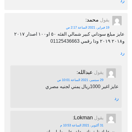
رد
محمد
يقول
:
19 فبراير، 2021 الساعة 2:17 ص
عايز مبلغ سوداني كبير شمالي الفئه ٥٠ او١٠٠ اصدار ٢٠١٧
و٢٠١٨ ٢٠١٩ ودا رقمي 01125436663
رد
عبدالله
يقول
:
29 سبتمبر، 2021 الساعة 10:01 ص
عايز اغير 1000ريال يمني لجنيه مصري
رد
Lokman
يقول
:
31 أكتوبر، 2021 الساعة 10:53 م
برن عليك تليفونك مغلق على طول واتس