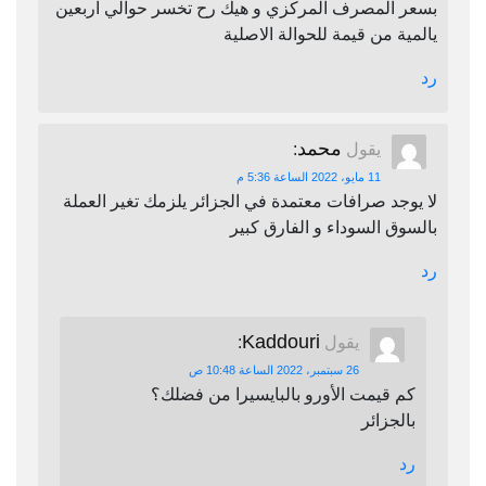
بسعر المصرف المركزي و هيك رح تخسر حوالي اربعين
يالمية من قيمة للحوالة الاصلية
رد
محمد
يقول
:
11 مايو، 2022 الساعة 5:36 م
لا يوجد صرافات معتمدة في الجزائر يلزمك تغير العملة
بالسوق السوداء و الفارق كبير
رد
Kaddouri
يقول
:
26 سبتمبر، 2022 الساعة 10:48 ص
كم قيمت الأورو بالبايسيرا من فضلك؟
بالجزائر
رد