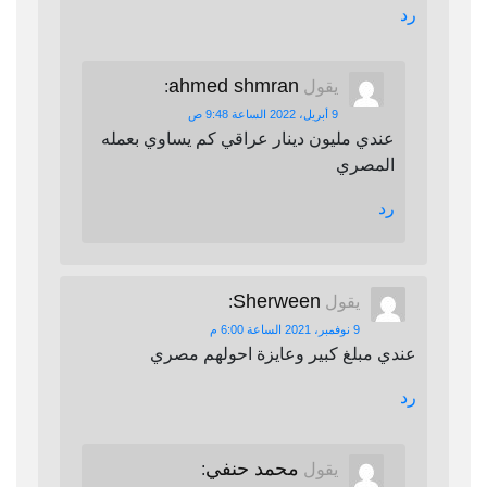
رد
ahmed shmran
يقول
:
9 أبريل، 2022 الساعة 9:48 ص
عندي مليون دينار عراقي كم يساوي بعمله
المصري
رد
Sherween
يقول
:
9 نوفمبر، 2021 الساعة 6:00 م
عندي مبلغ كبير وعايزة احولهم مصري
رد
محمد حنفي
يقول
: