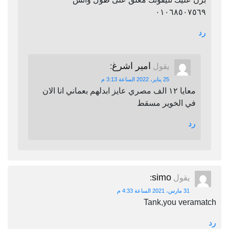
٠١٠٦٨٥٠٧٥٦٩
رد
امير اشرغ
يقول
:
25 يناير، 2022 الساعة 3:13 م
معايا ١٢ الف مصري عايز ابدلهم بعماني انا الان
في الخوير مسقط
رد
simo
يقول
:
31 مارس، 2021 الساعة 4:33 م
Tank,you veramatch
رد