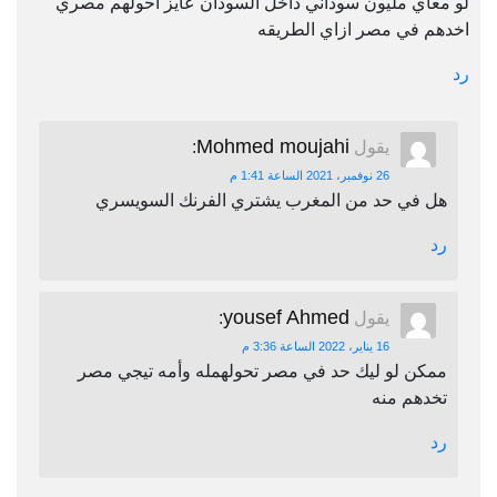
لو معاي مليون سوداني داخل السودان عايز احولهم مصري
اخدهم في مصر ازاي الطريقه
رد
Mohmed moujahi
يقول
:
26 نوفمبر، 2021 الساعة 1:41 م
هل في حد من المغرب يشتري الفرنك السويسري
رد
yousef Ahmed
يقول
:
16 يناير، 2022 الساعة 3:36 م
ممكن لو ليك حد في مصر تحولهمله وأمه تيجي مصر
تخدهم منه
رد