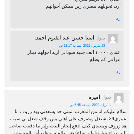
أريد تحويلهم مصري زين ممكن أحوالهم
رد
اسيا حسن عبد القيوم احمد
يقول
:
23 مارس، 2022 الساعة 11:17 ص
عندي ١٠٠٠٠ الف جنيه سوداني اريد احولهم دينار
عراقي كم يطلع
رد
اميرة
يقول
:
1 أبريل، 2020 الساعة 6:45 ص
سلام عليكم انا من المغرب اتمنى حد يسعدني بهد زروف انا
عمري24 بشتغل وبصرف على اهلي بس وقف شغل بي سبب
هد زروف ومعندي كيف ادفع إيجار البيت وإيز ما دفعت صاحب
البيت راح يطردنا بليز ساعدوني ولله ما بيظيع أجر المحسنين