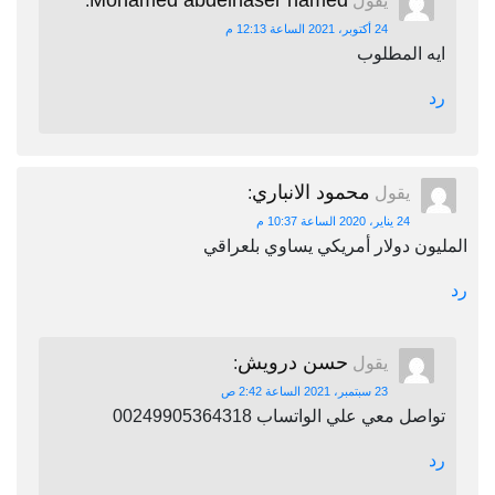
Mohamed abdelnaser hamed
يقول
:
24 أكتوبر، 2021 الساعة 12:13 م
ايه المطلوب
رد
محمود الانباري
يقول
:
24 يناير، 2020 الساعة 10:37 م
المليون دولار أمريكي يساوي بلعراقي
رد
حسن درويش
يقول
:
23 سبتمبر، 2021 الساعة 2:42 ص
تواصل معي علي الواتساب 00249905364318
رد