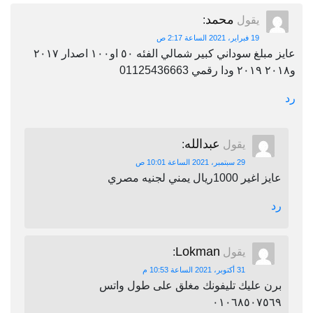
محمد
يقول
:
19 فبراير، 2021 الساعة 2:17 ص
عايز مبلغ سوداني كبير شمالي الفئه ٥٠ او١٠٠ اصدار ٢٠١٧
و٢٠١٨ ٢٠١٩ ودا رقمي 01125436663
رد
عبدالله
يقول
:
29 سبتمبر، 2021 الساعة 10:01 ص
عايز اغير 1000ريال يمني لجنيه مصري
رد
Lokman
يقول
:
31 أكتوبر، 2021 الساعة 10:53 م
برن عليك تليفونك مغلق على طول واتس
٠١٠٦٨٥٠٧٥٦٩