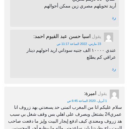
أريد تحويلهم مصري زين ممكن أحوالهم
رد
اسيا حسن عبد القيوم احمد
يقول
:
23 مارس، 2022 الساعة 11:17 ص
عندي ١٠٠٠٠ الف جنيه سوداني اريد احولهم دينار
عراقي كم يطلع
رد
اميرة
يقول
:
1 أبريل، 2020 الساعة 6:45 ص
سلام عليكم انا من المغرب اتمنى حد يسعدني بهد زروف انا
عمري24 بشتغل وبصرف على اهلي بس وقف شغل بي سبب
هد زروف ومعندي كيف ادفع إيجار البيت وإيز ما دفعت صاحب
البيت راح يطردنا بليز ساعدوني ولله ما بيظيع أجر المحسنين