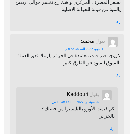
بسعر المصرف المركزي و هيك رح تخسر حوالي اربعين
يالمية من قيمة للحوالة الاصلية
رد
محمد
يقول
:
11 مايو، 2022 الساعة 5:36 م
لا يوجد صرافات معتمدة في الجزائر يلزمك تغير العملة
بالسوق السوداء و الفارق كبير
رد
Kaddouri
يقول
:
26 سبتمبر، 2022 الساعة 10:48 ص
كم قيمت الأورو بالبايسيرا من فضلك؟
بالجزائر
رد