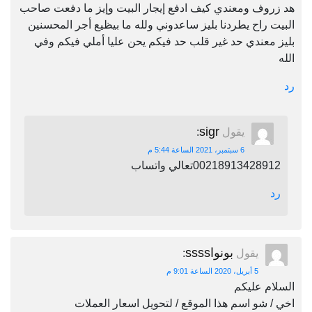
هد زروف ومعندي كيف ادفع إيجار البيت وإيز ما دفعت صاحب
البيت راح يطردنا بليز ساعدوني ولله ما بيظيع أجر المحسنين
بليز معندي حد غير قلب حد فيكم يحن عليا أملي فيكم وفي
الله
رد
sigr
يقول
:
6 سبتمبر، 2021 الساعة 5:44 م
00218913428912تعالي واتساب
رد
بونواssss
يقول
:
5 أبريل، 2020 الساعة 9:01 م
السلام عليكم
اخي / شو اسم هذا الموقع / لتحويل اسعار العملات