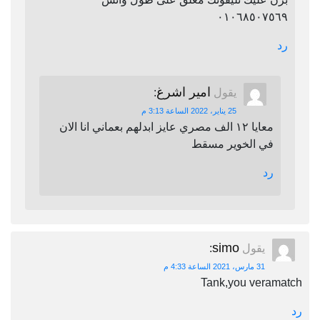
٠١٠٦٨٥٠٧٥٦٩
رد
امير اشرغ
يقول
:
25 يناير، 2022 الساعة 3:13 م
معايا ١٢ الف مصري عايز ابدلهم بعماني انا الان
في الخوير مسقط
رد
simo
يقول
:
31 مارس، 2021 الساعة 4:33 م
Tank,you veramatch
رد