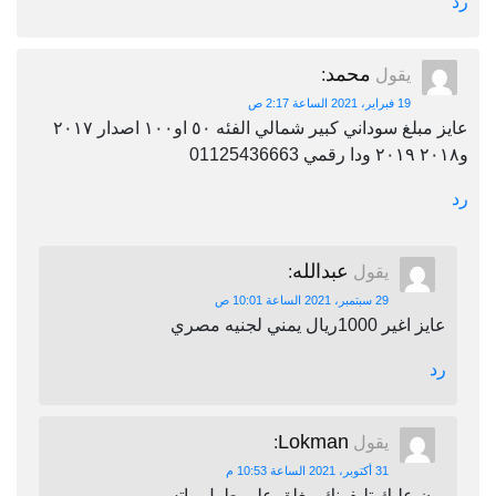
رد
محمد
يقول
:
19 فبراير، 2021 الساعة 2:17 ص
عايز مبلغ سوداني كبير شمالي الفئه ٥٠ او١٠٠ اصدار ٢٠١٧
و٢٠١٨ ٢٠١٩ ودا رقمي 01125436663
رد
عبدالله
يقول
:
29 سبتمبر، 2021 الساعة 10:01 ص
عايز اغير 1000ريال يمني لجنيه مصري
رد
Lokman
يقول
:
31 أكتوبر، 2021 الساعة 10:53 م
برن عليك تليفونك مغلق على طول واتس