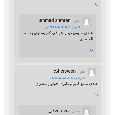
رد
ahmed shmran
يقول
:
9 أبريل، 2022 الساعة 9:48 ص
عندي مليون دينار عراقي كم يساوي بعمله
المصري
رد
Sherween
يقول
:
9 نوفمبر، 2021 الساعة 6:00 م
عندي مبلغ كبير وعايزة احولهم مصري
رد
محمد حنفي
يقول
: