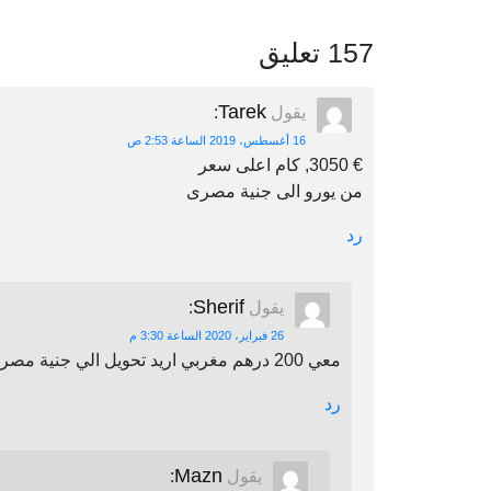
157 تعليق
Tarek
يقول
:
16 أغسطس، 2019 الساعة 2:53 ص
€ 3050, كام اعلى سعر
من يورو الى جنية مصرى
رد
Sherif
يقول
:
26 فبراير، 2020 الساعة 3:30 م
معي 200 درهم مغربي اريد تحويل الي جنية مصري اين يمكنني أن احول
رد
Mazn
يقول
: