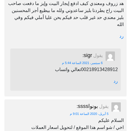
هد زروف ومعندي كيف ادفع إيجار البيت وإيز ما دفعت صاحب
البيت راح يطردنا بليز ساعدوني ولله ما بيظيع أجر المحسنين
بليز معندي حد غير قلب حد فيكم يحن عليا أملي فيكم وفي
الله
رد
sigr
يقول
:
6 سبتمبر، 2021 الساعة 5:44 م
00218913428912تعالي واتساب
رد
بونواssss
يقول
:
5 أبريل، 2020 الساعة 9:01 م
السلام عليكم
اخي / شو اسم هذا الموقع / لتحويل اسعار العملات