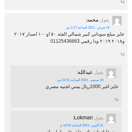
رد
محمد
يقول
:
19 فبراير، 2021 الساعة 2:17 ص
عايز مبلغ سوداني كبير شمالي الفئه ٥٠ او١٠٠ اصدار ٢٠١٧
و٢٠١٨ ٢٠١٩ ودا رقمي 01125436663
رد
عبدالله
يقول
:
29 سبتمبر، 2021 الساعة 10:01 ص
عايز اغير 1000ريال يمني لجنيه مصري
رد
Lokman
يقول
:
31 أكتوبر، 2021 الساعة 10:53 م
برن عليك تليفونك مغلق على طول واتس