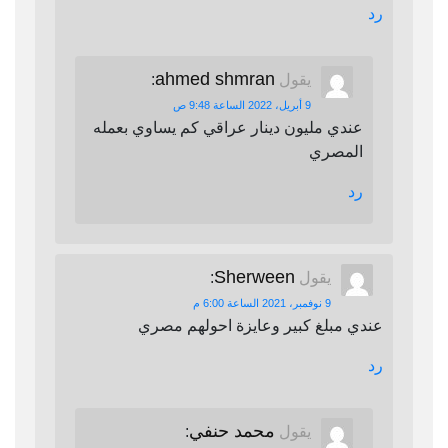
رد
ahmed shmran
يقول
:
9 أبريل، 2022 الساعة 9:48 ص
عندي مليون دينار عراقي كم يساوي بعمله
المصري
رد
Sherween
يقول
:
9 نوفمبر، 2021 الساعة 6:00 م
عندي مبلغ كبير وعايزة احولهم مصري
رد
محمد حنفي
يقول
: