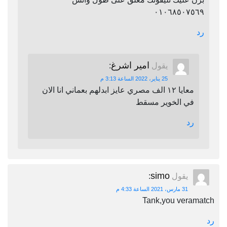
٠١٠٦٨٥٠٧٥٦٩
رد
امير اشرغ
يقول
:
25 يناير، 2022 الساعة 3:13 م
معايا ١٢ الف مصري عايز ابدلهم بعماني انا الان
في الخوير مسقط
رد
simo
يقول
:
31 مارس، 2021 الساعة 4:33 م
Tank,you veramatch
رد