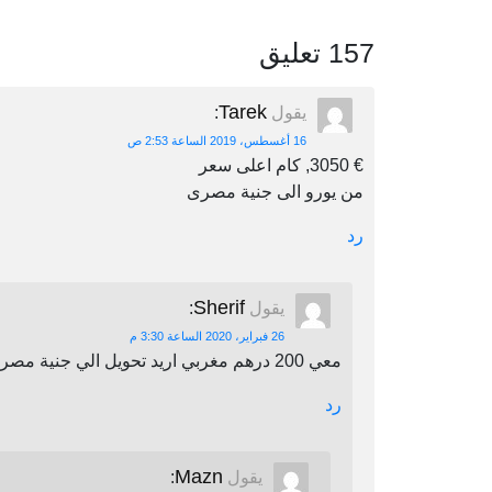
157 تعليق
Tarek
يقول
:
16 أغسطس، 2019 الساعة 2:53 ص
€ 3050, كام اعلى سعر
من يورو الى جنية مصرى
رد
Sherif
يقول
:
26 فبراير، 2020 الساعة 3:30 م
معي 200 درهم مغربي اريد تحويل الي جنية مصري اين يمكنني أن احول
رد
Mazn
يقول
: