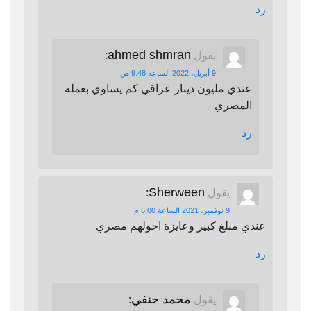
رد
ahmed shmran
يقول
:
9 أبريل، 2022 الساعة 9:48 ص
عندي مليون دينار عراقي كم يساوي بعمله
المصري
رد
Sherween
يقول
:
9 نوفمبر، 2021 الساعة 6:00 م
عندي مبلغ كبير وعايزة احولهم مصري
رد
محمد حنفي
يقول
: