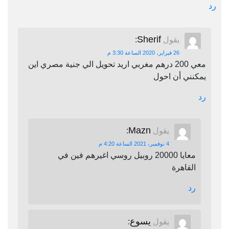
رد
Sherif
يقول
:
26 فبراير، 2020 الساعة 3:30 م
معي 200 درهم مغربي اريد تحويل الي جنية مصري اين
يمكنني أن احول
رد
Mazn
يقول
:
4 نوفمبر، 2021 الساعة 4:20 م
معايا 20000 روبيل روسي اغيرهم فين في
القاهرة
رد
يسوع
يقول
: