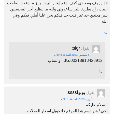
هد زروف ومعندي كيف ادفع إيجار البيت وإيز ما دفعت صاحب
البيت راح يطردنا بليز ساعدوني ولله ما بيظيع أجر المحسنين
بليز معندي حد غير قلب حد فيكم يحن عليا أملي فيكم وفي
الله
رد
sigr
يقول
:
6 سبتمبر، 2021 الساعة 5:44 م
00218913428912تعالي واتساب
رد
بونواssss
يقول
:
5 أبريل، 2020 الساعة 9:01 م
السلام عليكم
اخي / شو اسم هذا الموقع / لتحويل اسعار العملات