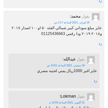
رد
محمد
يقول
:
19 فبراير، 2021 الساعة 2:17 ص
عايز مبلغ سوداني كبير شمالي الفئه ٥٠ او١٠٠ اصدار ٢٠١٧
و٢٠١٨ ٢٠١٩ ودا رقمي 01125436663
رد
عبدالله
يقول
:
29 سبتمبر، 2021 الساعة 10:01 ص
عايز اغير 1000ريال يمني لجنيه مصري
رد
Lokman
يقول
:
31 أكتوبر، 2021 الساعة 10:53 م
برن عليك تليفونك مغلق على طول واتس