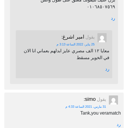
٠١٠٦٨٥٠٧٥٦٩
رد
امير اشرغ
يقول
:
25 يناير، 2022 الساعة 3:13 م
معايا ١٢ الف مصري عايز ابدلهم بعماني انا الان
في الخوير مسقط
رد
simo
يقول
:
31 مارس، 2021 الساعة 4:33 م
Tank,you veramatch
رد