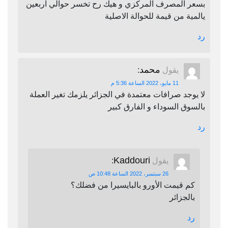
بسعر المصرف المركزي و هيك رح تخسر حوالي اربعين
يالمية من قيمة للحوالة الاصلية
رد
محمد
يقول
:
11 مايو، 2022 الساعة 5:36 م
لا يوجد صرافات معتمدة في الجزائر يلزمك تغير العملة
بالسوق السوداء و الفارق كبير
رد
Kaddouri
يقول
:
26 سبتمبر، 2022 الساعة 10:48 ص
كم قيمت الأورو بالبايسيرا من فضلك؟
بالجزائر
رد