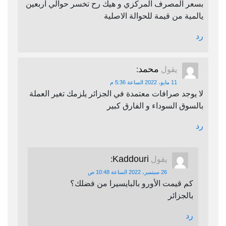
بسعر المصرف المركزي و هيك رح تخسر حوالي اربعين
يالمية من قيمة للحوالة الاصلية
رد
محمد
يقول
:
11 مايو، 2022 الساعة 5:36 م
لا يوجد صرافات معتمدة في الجزائر يلزمك تغير العملة
بالسوق السوداء و الفارق كبير
رد
Kaddouri
يقول
:
26 سبتمبر، 2022 الساعة 10:48 ص
كم قيمت الأورو بالبايسيرا من فضلك؟
بالجزائر
رد