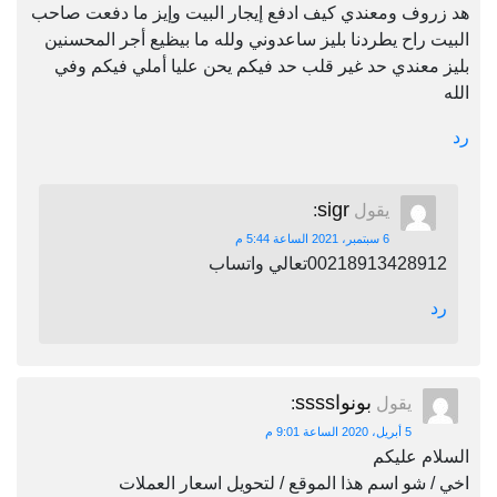
هد زروف ومعندي كيف ادفع إيجار البيت وإيز ما دفعت صاحب
البيت راح يطردنا بليز ساعدوني ولله ما بيظيع أجر المحسنين
بليز معندي حد غير قلب حد فيكم يحن عليا أملي فيكم وفي
الله
رد
sigr
يقول
:
6 سبتمبر، 2021 الساعة 5:44 م
00218913428912تعالي واتساب
رد
بونواssss
يقول
:
5 أبريل، 2020 الساعة 9:01 م
السلام عليكم
اخي / شو اسم هذا الموقع / لتحويل اسعار العملات