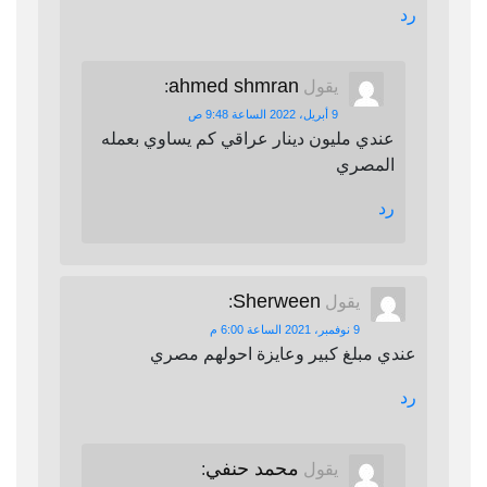
رد
ahmed shmran
يقول
:
9 أبريل، 2022 الساعة 9:48 ص
عندي مليون دينار عراقي كم يساوي بعمله
المصري
رد
Sherween
يقول
:
9 نوفمبر، 2021 الساعة 6:00 م
عندي مبلغ كبير وعايزة احولهم مصري
رد
محمد حنفي
يقول
: