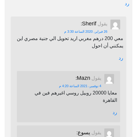
رد
Sherif
يقول
:
26 فبراير، 2020 الساعة 3:30 م
معي 200 درهم مغربي اريد تحويل الي جنية مصري اين
يمكنني أن احول
رد
Mazn
يقول
:
4 نوفمبر، 2021 الساعة 4:20 م
معايا 20000 روبيل روسي اغيرهم فين في
القاهرة
رد
يسوع
يقول
: