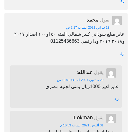
رد
محمد
يقول
:
19 فبراير، 2021 الساعة 2:17 ص
عايز مبلغ سوداني كبير شمالي الفئه ٥٠ او١٠٠ اصدار ٢٠١٧
و٢٠١٨ ٢٠١٩ ودا رقمي 01125436663
رد
عبدالله
يقول
:
29 سبتمبر، 2021 الساعة 10:01 ص
عايز اغير 1000ريال يمني لجنيه مصري
رد
Lokman
يقول
:
31 أكتوبر، 2021 الساعة 10:53 م
برن عليك تليفونك مغلق على طول واتس