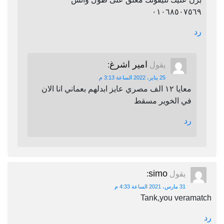
٠١٠٦٨٥٠٧٥٦٩
رد
امير اشرغ
يقول
:
25 يناير، 2022 الساعة 3:13 م
معايا ١٢ الف مصري عايز ابدلهم بعماني انا الان
في الخوير مسقط
رد
simo
يقول
:
31 مارس، 2021 الساعة 4:33 م
Tank,you veramatch
رد