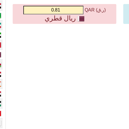
(ر.ق) QAR
ريال قطري