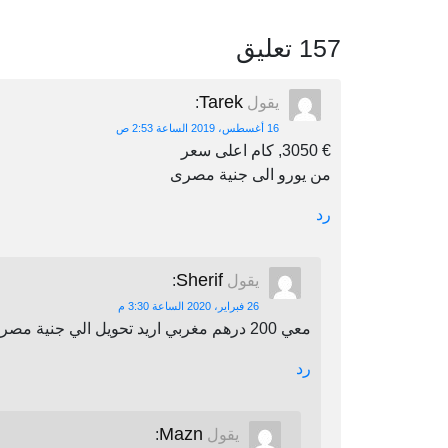
157 تعليق
Tarek
يقول
:
16 أغسطس، 2019 الساعة 2:53 ص
€ 3050, كام اعلى سعر
من يورو الى جنية مصرى
رد
Sherif
يقول
:
26 فبراير، 2020 الساعة 3:30 م
معي 200 درهم مغربي اريد تحويل الي جنية مصري اين يمكنني أن احول
رد
Mazn
يقول
: