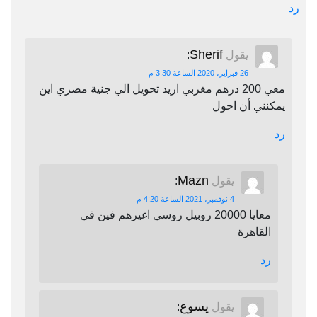
رد
Sherif
يقول
:
26 فبراير، 2020 الساعة 3:30 م
معي 200 درهم مغربي اريد تحويل الي جنية مصري اين
يمكنني أن احول
رد
Mazn
يقول
:
4 نوفمبر، 2021 الساعة 4:20 م
معايا 20000 روبيل روسي اغيرهم فين في
القاهرة
رد
يسوع
يقول
: