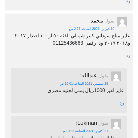
رد
محمد
يقول
:
19 فبراير، 2021 الساعة 2:17 ص
عايز مبلغ سوداني كبير شمالي الفئه ٥٠ او١٠٠ اصدار ٢٠١٧
و٢٠١٨ ٢٠١٩ ودا رقمي 01125436663
رد
عبدالله
يقول
:
29 سبتمبر، 2021 الساعة 10:01 ص
عايز اغير 1000ريال يمني لجنيه مصري
رد
Lokman
يقول
:
31 أكتوبر، 2021 الساعة 10:53 م
برن عليك تليفونك مغلق على طول واتس