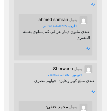
رد
ahmed shmran
يقول
:
9 أبريل، 2022 الساعة 9:48 ص
عندي مليون دينار عراقي كم يساوي بعمله
المصري
رد
Sherween
يقول
:
9 نوفمبر، 2021 الساعة 6:00 م
عندي مبلغ كبير وعايزة احولهم مصري
رد
محمد حنفي
يقول
: