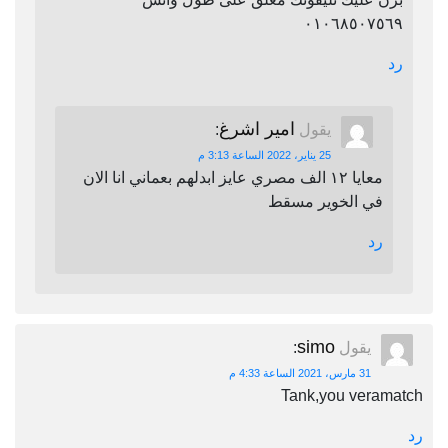
٠١٠٦٨٥٠٧٥٦٩
رد
امير اشرغ
يقول
:
25 يناير، 2022 الساعة 3:13 م
معايا ١٢ الف مصري عايز ابدلهم بعماني انا الان
في الخوير مسقط
رد
simo
يقول
:
31 مارس، 2021 الساعة 4:33 م
Tank,you veramatch
رد