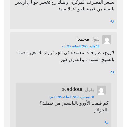
بسعر المصرف المركزي و هيك رح تخسر حوالي اربعين
يالمية من قيمة للحوالة الاصلية
رد
محمد
يقول
:
11 مايو، 2022 الساعة 5:36 م
لا يوجد صرافات معتمدة في الجزائر يلزمك تغير العملة
بالسوق السوداء و الفارق كبير
رد
Kaddouri
يقول
:
26 سبتمبر، 2022 الساعة 10:48 ص
كم قيمت الأورو بالبايسيرا من فضلك؟
بالجزائر
رد