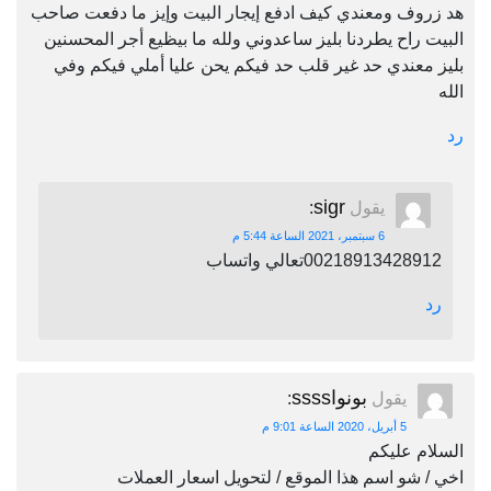
هد زروف ومعندي كيف ادفع إيجار البيت وإيز ما دفعت صاحب
البيت راح يطردنا بليز ساعدوني ولله ما بيظيع أجر المحسنين
بليز معندي حد غير قلب حد فيكم يحن عليا أملي فيكم وفي
الله
رد
sigr
يقول
:
6 سبتمبر، 2021 الساعة 5:44 م
00218913428912تعالي واتساب
رد
بونواssss
يقول
:
5 أبريل، 2020 الساعة 9:01 م
السلام عليكم
اخي / شو اسم هذا الموقع / لتحويل اسعار العملات