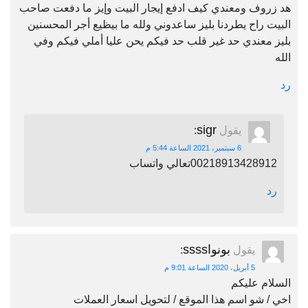
هد زروف ومعندي كيف ادفع إيجار البيت وإيز ما دفعت صاحب
البيت راح يطردنا بليز ساعدوني ولله ما بيظيع أجر المحسنين
بليز معندي حد غير قلب حد فيكم يحن عليا أملي فيكم وفي
الله
رد
sigr
يقول
:
6 سبتمبر، 2021 الساعة 5:44 م
00218913428912تعالي واتساب
رد
بونواssss
يقول
:
5 أبريل، 2020 الساعة 9:01 م
السلام عليكم
اخي / شو اسم هذا الموقع / لتحويل اسعار العملات