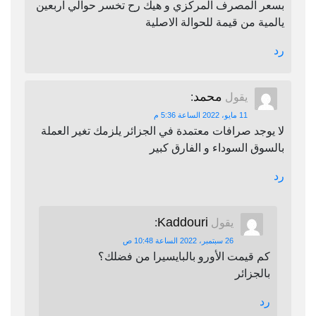
بسعر المصرف المركزي و هيك رح تخسر حوالي اربعين
يالمية من قيمة للحوالة الاصلية
رد
محمد
يقول
:
11 مايو، 2022 الساعة 5:36 م
لا يوجد صرافات معتمدة في الجزائر يلزمك تغير العملة
بالسوق السوداء و الفارق كبير
رد
Kaddouri
يقول
:
26 سبتمبر، 2022 الساعة 10:48 ص
كم قيمت الأورو بالبايسيرا من فضلك؟
بالجزائر
رد