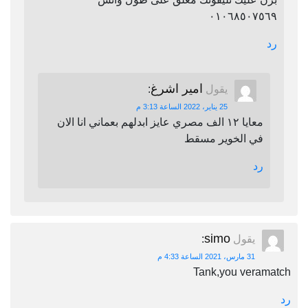
٠١٠٦٨٥٠٧٥٦٩
رد
امير اشرغ
يقول
:
25 يناير، 2022 الساعة 3:13 م
معايا ١٢ الف مصري عايز ابدلهم بعماني انا الان
في الخوير مسقط
رد
simo
يقول
:
31 مارس، 2021 الساعة 4:33 م
Tank,you veramatch
رد