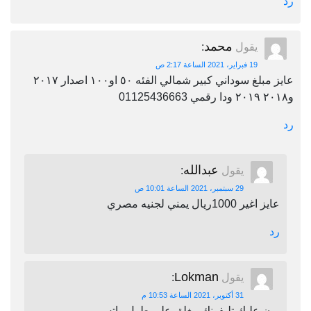
رد
محمد
يقول
:
19 فبراير، 2021 الساعة 2:17 ص
عايز مبلغ سوداني كبير شمالي الفئه ٥٠ او١٠٠ اصدار ٢٠١٧
و٢٠١٨ ٢٠١٩ ودا رقمي 01125436663
رد
عبدالله
يقول
:
29 سبتمبر، 2021 الساعة 10:01 ص
عايز اغير 1000ريال يمني لجنيه مصري
رد
Lokman
يقول
:
31 أكتوبر، 2021 الساعة 10:53 م
برن عليك تليفونك مغلق على طول واتس