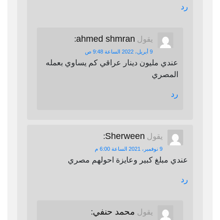
رد
ahmed shmran
يقول
:
9 أبريل، 2022 الساعة 9:48 ص
عندي مليون دينار عراقي كم يساوي بعمله
المصري
رد
Sherween
يقول
:
9 نوفمبر، 2021 الساعة 6:00 م
عندي مبلغ كبير وعايزة احولهم مصري
رد
محمد حنفي
يقول
: