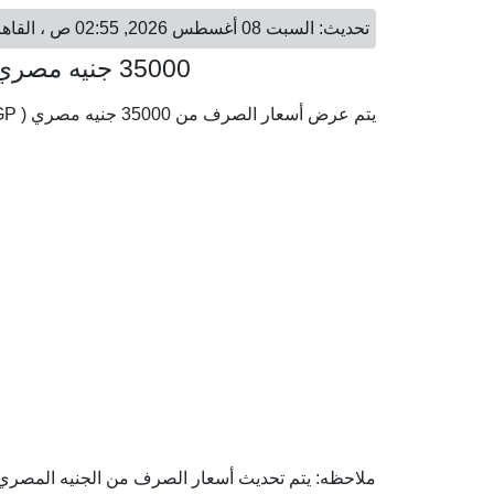
تحديث: السبت 08 أغسطس 2026, 02:55 ص ، القاهرة - السبت 08 أغسطس 2026, 02:55 ص ، الدوحة
35000 جنيه مصري = 2,561.96 ريال قطري
يتم عرض أسعار الصرف من 35000 جنيه مصري ( EGP) إلى الريال القطري ( QAR) وفقا لأحدث أسعار الصرف.
ملاحظه: يتم تحديث أسعار الصرف من الجنيه المصري إل