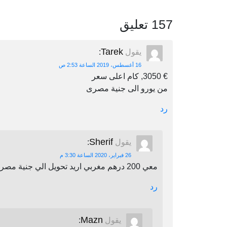
157 تعليق
Tarek
يقول
:
16 أغسطس، 2019 الساعة 2:53 ص
€ 3050, كام اعلى سعر
من يورو الى جنية مصرى
رد
Sherif
يقول
:
26 فبراير، 2020 الساعة 3:30 م
معي 200 درهم مغربي اريد تحويل الي جنية مصري اين يمكنني أن احول
رد
Mazn
يقول
: