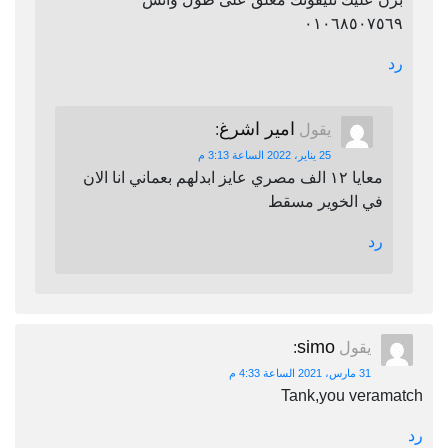
٠١٠٦٨٥٠٧٥٦٩
رد
امير اشرغ
يقول
:
25 يناير، 2022 الساعة 3:13 م
معايا ١٢ الف مصري عايز ابدلهم بعماني انا الان
في الخوير مسقط
رد
simo
يقول
:
31 مارس، 2021 الساعة 4:33 م
Tank,you veramatch
رد