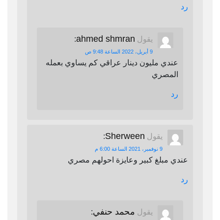
رد
ahmed shmran
يقول
:
9 أبريل، 2022 الساعة 9:48 ص
عندي مليون دينار عراقي كم يساوي بعمله
المصري
رد
Sherween
يقول
:
9 نوفمبر، 2021 الساعة 6:00 م
عندي مبلغ كبير وعايزة احولهم مصري
رد
محمد حنفي
يقول
: