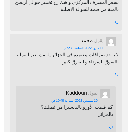
بسعر المصرف المركزي و هيك رح تخسر حوالي اربعين
يالمية من قيمة للحوالة الاصلية
رد
محمد
يقول
:
11 مايو، 2022 الساعة 5:36 م
لا يوجد صرافات معتمدة في الجزائر يلزمك تغير العملة
بالسوق السوداء و الفارق كبير
رد
Kaddouri
يقول
:
26 سبتمبر، 2022 الساعة 10:48 ص
كم قيمت الأورو بالبايسيرا من فضلك؟
بالجزائر
رد