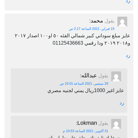
رد
محمد
يقول
:
19 فبراير، 2021 الساعة 2:17 ص
عايز مبلغ سوداني كبير شمالي الفئه ٥٠ او١٠٠ اصدار ٢٠١٧
و٢٠١٨ ٢٠١٩ ودا رقمي 01125436663
رد
عبدالله
يقول
:
29 سبتمبر، 2021 الساعة 10:01 ص
عايز اغير 1000ريال يمني لجنيه مصري
رد
Lokman
يقول
:
31 أكتوبر، 2021 الساعة 10:53 م
برن عليك تليفونك مغلق على طول واتس