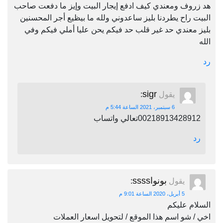
هد زروف ومعندي كيف ادفع إيجار البيت وإيز ما دفعت صاحب
البيت راح يطردنا بليز ساعدوني ولله ما بيظيع أجر المحسنين
بليز معندي حد غير قلب حد فيكم يحن عليا أملي فيكم وفي
الله
رد
sigr
يقول
:
6 سبتمبر، 2021 الساعة 5:44 م
00218913428912تعالي واتساب
رد
بونواssss
يقول
:
5 أبريل، 2020 الساعة 9:01 م
السلام عليكم
اخي / شو اسم هذا الموقع / لتحويل اسعار العملات