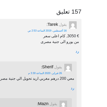
157 تعليق
Tarek
يقول
:
16 أغسطس، 2019 الساعة 2:53 ص
€ 3050, كام اعلى سعر
من يورو الى جنية مصرى
رد
Sherif
يقول
:
26 فبراير، 2020 الساعة 3:30 م
معي 200 درهم مغربي اريد تحويل الي جنية مصري اين يمكنني أن احول
رد
Mazn
يقول
: