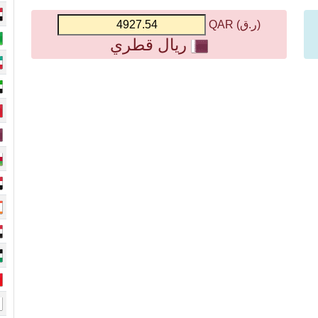
(ر.ق) QAR
ريال قطري