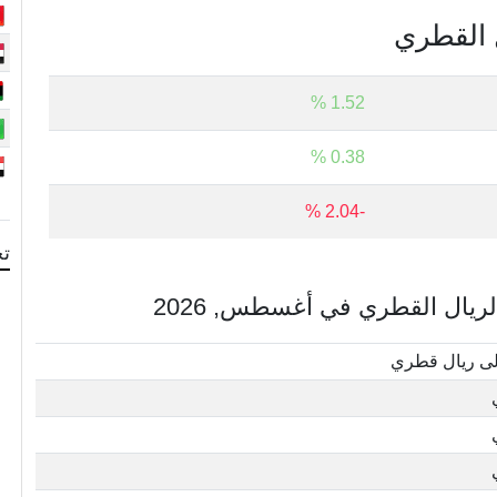
ل القطري
1.52 %
0.38 %
-2.04 %
تح