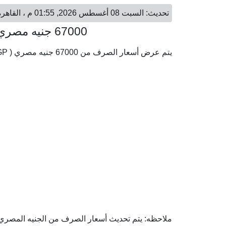
تحديث: السبت 08 أغسطس 2026, 01:55 م ، القاهرة - السبت 08 أغسطس 2026, 01:55 م ، الدوحة
67000 جنيه مصري = 4,927.54 ريال قطري
يتم عرض أسعار الصرف من 67000 جنيه مصري ( EGP) إلى الريال القطري ( QAR) وفقا لأحدث أسعار الصرف.
ملاحظه: يتم تحديث أسعار الصرف من الجنيه المصري إل