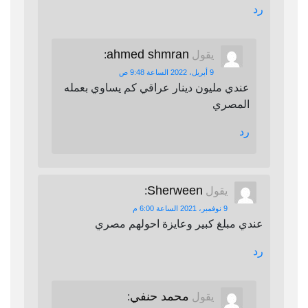
رد
ahmed shmran
يقول
:
9 أبريل، 2022 الساعة 9:48 ص
عندي مليون دينار عراقي كم يساوي بعمله
المصري
رد
Sherween
يقول
:
9 نوفمبر، 2021 الساعة 6:00 م
عندي مبلغ كبير وعايزة احولهم مصري
رد
محمد حنفي
يقول
: