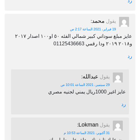
رد
محمد
يقول
:
19 فبراير، 2021 الساعة 2:17 ص
عايز مبلغ سوداني كبير شمالي الفئه ٥٠ او١٠٠ اصدار ٢٠١٧
و٢٠١٨ ٢٠١٩ ودا رقمي 01125436663
رد
عبدالله
يقول
:
29 سبتمبر، 2021 الساعة 10:01 ص
عايز اغير 1000ريال يمني لجنيه مصري
رد
Lokman
يقول
:
31 أكتوبر، 2021 الساعة 10:53 م
برن عليك تليفونك مغلق على طول واتس