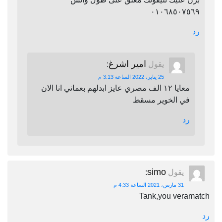
٠١٠٦٨٥٠٧٥٦٩
رد
امير اشرغ
يقول
:
25 يناير، 2022 الساعة 3:13 م
معايا ١٢ الف مصري عايز ابدلهم بعماني انا الان
في الخوير مسقط
رد
simo
يقول
:
31 مارس، 2021 الساعة 4:33 م
Tank,you veramatch
رد