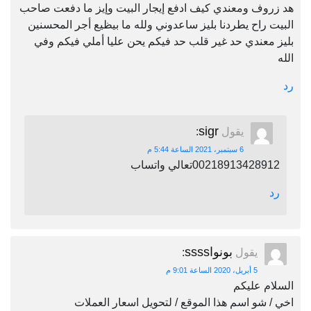
هد زروف ومعندي كيف ادفع إيجار البيت وإيز ما دفعت صاحب
البيت راح يطردنا بليز ساعدوني ولله ما بيظيع أجر المحسنين
بليز معندي حد غير قلب حد فيكم يحن عليا أملي فيكم وفي
الله
رد
sigr
يقول
:
6 سبتمبر، 2021 الساعة 5:44 م
00218913428912تعالي واتساب
رد
بونواssss
يقول
:
5 أبريل، 2020 الساعة 9:01 م
السلام عليكم
اخي / شو اسم هذا الموقع / لتحويل اسعار العملات