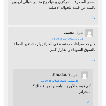
بسعر المصرف المركزي و هيك رح تخسر حوالي اربعين
يالمية من قيمة للحوالة الاصلية
رد
محمد
يقول
:
11 مايو، 2022 الساعة 5:36 م
لا يوجد صرافات معتمدة في الجزائر يلزمك تغير العملة
بالسوق السوداء و الفارق كبير
رد
Kaddouri
يقول
:
26 سبتمبر، 2022 الساعة 10:48 ص
كم قيمت الأورو بالبايسيرا من فضلك؟
بالجزائر
رد