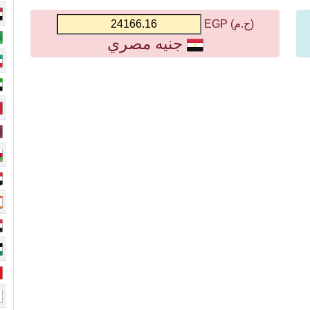
(ج.م) EGP
جنيه مصري