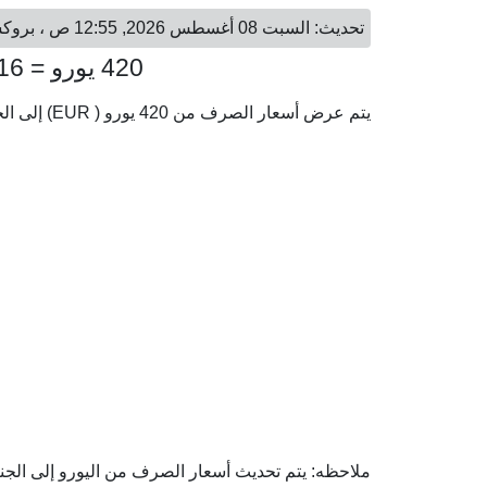
تحديث: السبت 08 أغسطس 2026, 12:55 ص ، بروكسل - السبت 08 أغسطس 2026, 01:55 ص ، القاهرة
420 يورو = 24,166.16 جنيه مصري
يتم عرض أسعار الصرف من 420 يورو ( EUR) إلى الجنيه المصري ( EGP) وفقا لأحدث أسعار الصرف.
ملاحظه: يتم تحديث أسعار الصرف من اليورو إلى الجني