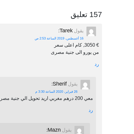
157 تعليق
Tarek
يقول
:
16 أغسطس، 2019 الساعة 2:53 ص
€ 3050, كام اعلى سعر
من يورو الى جنية مصرى
رد
Sherif
يقول
:
26 فبراير، 2020 الساعة 3:30 م
معي 200 درهم مغربي اريد تحويل الي جنية مصري اين يمكنني أن احول
رد
Mazn
يقول
: