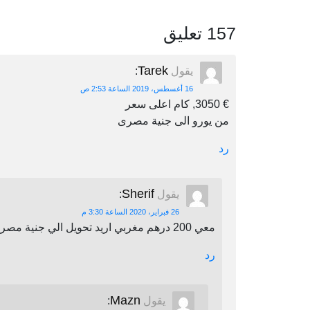
157 تعليق
Tarek
يقول
:
16 أغسطس، 2019 الساعة 2:53 ص
€ 3050, كام اعلى سعر
من يورو الى جنية مصرى
رد
Sherif
يقول
:
26 فبراير، 2020 الساعة 3:30 م
معي 200 درهم مغربي اريد تحويل الي جنية مصري اين يمكنني أن احول
رد
Mazn
يقول
: