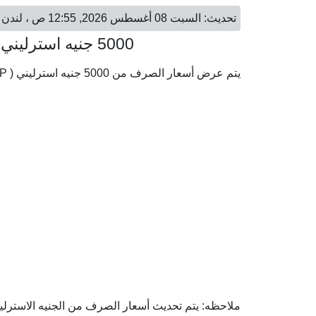
تحديث: السبت 08 أغسطس 2026, 12:55 ص ، لندن - السبت 08 أغسطس 2026, 03:55 ص ، دوباي
5000 جنيه استرليني = 24,777.26 درهم إماراتي
يتم عرض أسعار الصرف من 5000 جنيه استرليني ( GBP) إلى الدرهم الإماراتي ( AED) وفقا لأحدث أسعار الصرف.
ملاحظه: يتم تحديث أسعار الصرف من الجنيه الاسترليني 