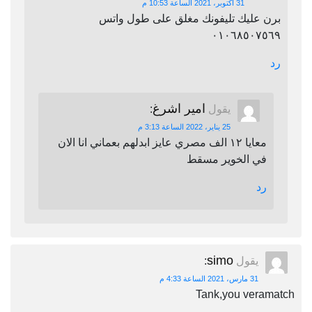
31 أكتوبر، 2021 الساعة 10:53 م
برن عليك تليفونك مغلق على طول واتس
٠١٠٦٨٥٠٧٥٦٩
رد
امير اشرغ
يقول
:
25 يناير، 2022 الساعة 3:13 م
معايا ١٢ الف مصري عايز ابدلهم بعماني انا الان
في الخوير مسقط
رد
simo
يقول
:
31 مارس، 2021 الساعة 4:33 م
Tank,you veramatch