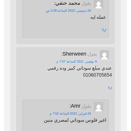
محمد حنفي
يقول
:
26 ديسمبر، 2022 الساعة 3:38 ص
عمله ايه
رد
Sherween
يقول
:
9 نوفمبر، 2021 الساعة 7:57 م
عندي مبلغ سوداني كبير وده رقمي
01060705654
رد
Amr
يقول
:
26 فبراير، 2022 الساعة 7:52 م
اغير فلوس سوداني لمصري منين