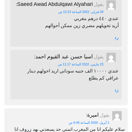
Saeed Awad Abdulqawi Alyahari
يقول
:
28 فبراير، 2022 الساعة 12:23 ص
عندي ٤٤٠ درهم مغربي
أريد تحويلهم مصري زين ممكن أحوالهم
رد
اسيا حسن عبد القيوم احمد
يقول
:
23 مارس، 2022 الساعة 11:17 ص
عندي ١٠٠٠٠ الف جنيه سوداني اريد احولهم دينار
عراقي كم يطلع
رد
اميرة
يقول
:
1 أبريل، 2020 الساعة 6:45 ص
سلام عليكم انا من المغرب اتمنى حد يسعدني بهد زروف انا