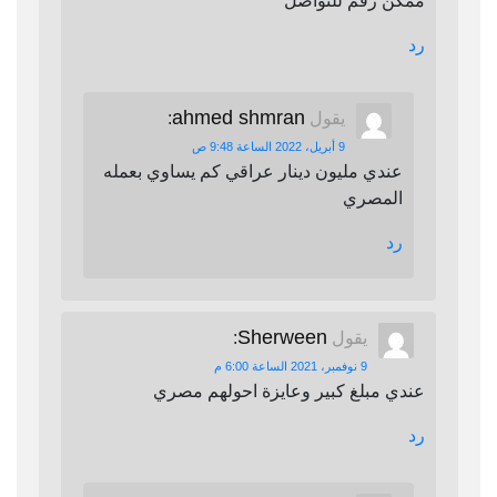
ممكن رقم للتواصل
رد
ahmed shmran
يقول
:
9 أبريل، 2022 الساعة 9:48 ص
عندي مليون دينار عراقي كم يساوي بعمله
المصري
رد
Sherween
يقول
:
9 نوفمبر، 2021 الساعة 6:00 م
عندي مبلغ كبير وعايزة احولهم مصري
رد