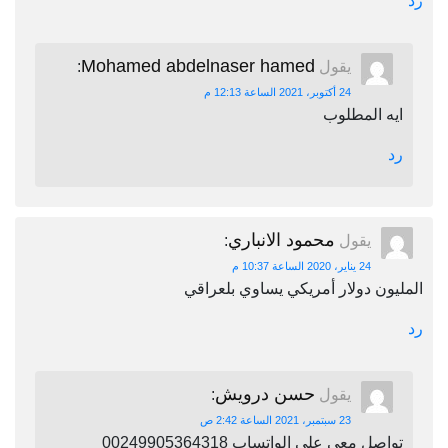
رد
Mohamed abdelnaser hamed
يقول
:
24 أكتوبر، 2021 الساعة 12:13 م
ايه المطلوب
رد
محمود الانباري
يقول
:
24 يناير، 2020 الساعة 10:37 م
المليون دولار أمريكي يساوي بلعراقي
رد
حسن درويش
يقول
:
23 سبتمبر، 2021 الساعة 2:42 ص
تواصل معي علي الواتساب 00249905364318