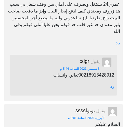
عمري24 بشتغل وبصرف على اهلي بس وقف شغل بي سبب
هد زروف ومعندي كيف ادفع إيجار البيت وإيز ما دفعت صاحب
البيت راح يطردنا بليز ساعدوني ولله ما بيظيع أجر المحسنين
بليز معندي حد غير قلب حد فيكم يحن عليا أملي فيكم وفي
الله
رد
sigr
يقول
:
6 سبتمبر، 2021 الساعة 5:44 م
00218913428912تعالي واتساب
رد
بونواssss
يقول
:
5 أبريل، 2020 الساعة 9:01 م
السلام عليكم