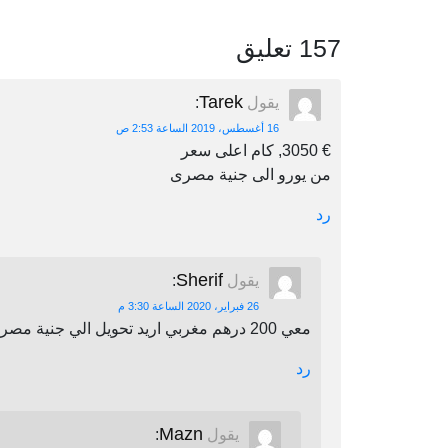
157 تعليق
Tarek
يقول
:
16 أغسطس، 2019 الساعة 2:53 ص
€ 3050, كام اعلى سعر
من يورو الى جنية مصرى
رد
Sherif
يقول
:
26 فبراير، 2020 الساعة 3:30 م
معي 200 درهم مغربي اريد تحويل الي جنية مصري اين يمكنني أن احول
رد
Mazn
يقول
: