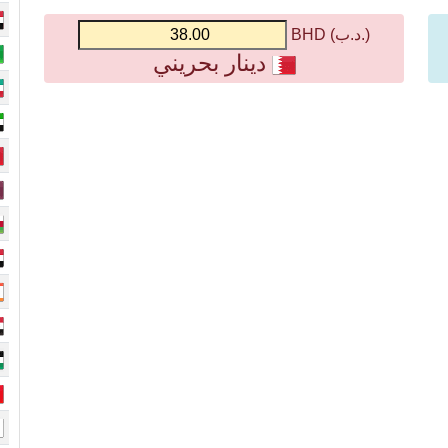
(.د.ب) BHD
دينار بحريني