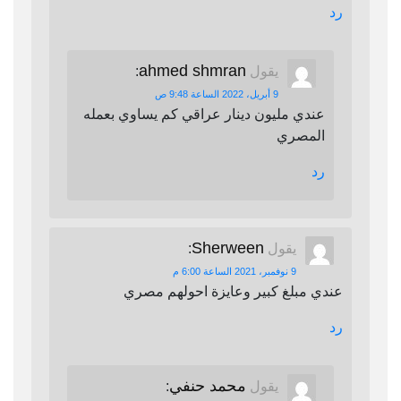
رد
ahmed shmran
يقول
:
9 أبريل، 2022 الساعة 9:48 ص
عندي مليون دينار عراقي كم يساوي بعمله
المصري
رد
Sherween
يقول
:
9 نوفمبر، 2021 الساعة 6:00 م
عندي مبلغ كبير وعايزة احولهم مصري
رد
محمد حنفي
يقول
: