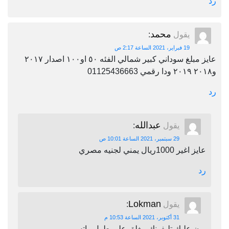
رد
محمد
يقول
:
19 فبراير، 2021 الساعة 2:17 ص
عايز مبلغ سوداني كبير شمالي الفئه ٥٠ او١٠٠ اصدار ٢٠١٧
و٢٠١٨ ٢٠١٩ ودا رقمي 01125436663
رد
عبدالله
يقول
:
29 سبتمبر، 2021 الساعة 10:01 ص
عايز اغير 1000ريال يمني لجنيه مصري
رد
Lokman
يقول
:
31 أكتوبر، 2021 الساعة 10:53 م
برن عليك تليفونك مغلق على طول واتس