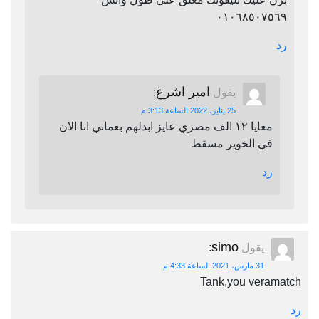
٠١٠٦٨٥٠٧٥٦٩
رد
امير اشرغ
يقول
:
25 يناير، 2022 الساعة 3:13 م
معايا ١٢ الف مصري عايز ابدلهم بعماني انا الان
في الخوير مسقط
رد
simo
يقول
:
31 مارس، 2021 الساعة 4:33 م
Tank,you veramatch
رد