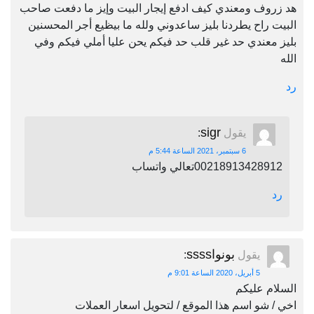
هد زروف ومعندي كيف ادفع إيجار البيت وإيز ما دفعت صاحب
البيت راح يطردنا بليز ساعدوني ولله ما بيظيع أجر المحسنين
بليز معندي حد غير قلب حد فيكم يحن عليا أملي فيكم وفي
الله
رد
sigr
يقول
:
6 سبتمبر، 2021 الساعة 5:44 م
00218913428912تعالي واتساب
رد
بونواssss
يقول
:
5 أبريل، 2020 الساعة 9:01 م
السلام عليكم
اخي / شو اسم هذا الموقع / لتحويل اسعار العملات