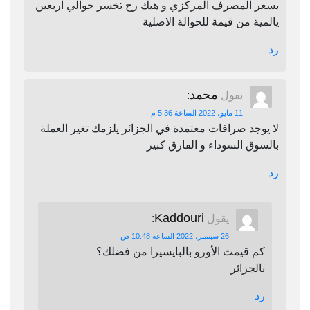
بسعر المصرف المركزي و هيك رح تخسر حوالي اربعين
يالمية من قيمة للحوالة الاصلية
رد
محمد
يقول
:
11 مايو، 2022 الساعة 5:36 م
لا يوجد صرافات معتمدة في الجزائر يلزمك تغير العملة
بالسوق السوداء و الفارق كبير
رد
Kaddouri
يقول
:
26 سبتمبر، 2022 الساعة 10:48 ص
كم قيمت الأورو بالبايسيرا من فضلك؟
بالجزائر
رد