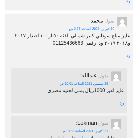
رد
محمد
يقول
:
19 فبراير، 2021 الساعة 2:17 ص
عايز مبلغ سوداني كبير شمالي الفئه ٥٠ او١٠٠ اصدار ٢٠١٧
و٢٠١٨ ٢٠١٩ ودا رقمي 01125436663
رد
عبدالله
يقول
:
29 سبتمبر، 2021 الساعة 10:01 ص
عايز اغير 1000ريال يمني لجنيه مصري
رد
Lokman
يقول
:
31 أكتوبر، 2021 الساعة 10:53 م
برن عليك تليفونك مغلق على طول واتس