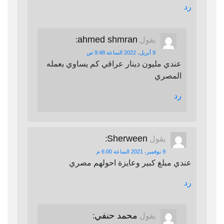
رد
ahmed shmran
يقول
:
9 أبريل، 2022 الساعة 9:48 ص
عندي مليون دينار عراقي كم يساوي بعمله
المصري
رد
Sherween
يقول
:
9 نوفمبر، 2021 الساعة 6:00 م
عندي مبلغ كبير وعايزة احولهم مصري
رد
محمد حنفي
يقول
: