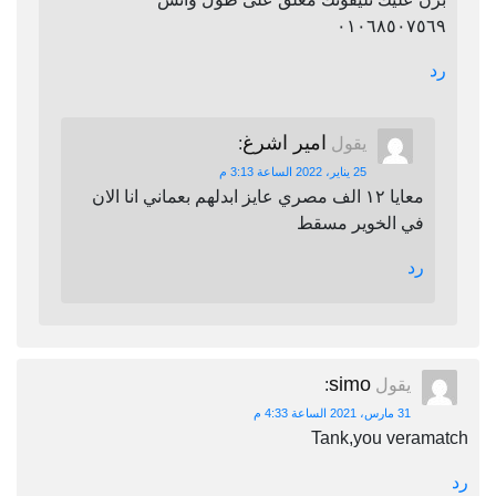
٠١٠٦٨٥٠٧٥٦٩
رد
امير اشرغ
يقول
:
25 يناير، 2022 الساعة 3:13 م
معايا ١٢ الف مصري عايز ابدلهم بعماني انا الان
في الخوير مسقط
رد
simo
يقول
:
31 مارس، 2021 الساعة 4:33 م
Tank,you veramatch
رد