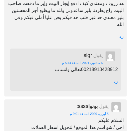
هد زروف ومعندي كيف ادفع إيجار البيت وإيز ما دفعت صاحب
البيت راح يطردنا بليز ساعدوني ولله ما بيظيع أجر المحسنين
بليز معندي حد غير قلب حد فيكم يحن عليا أملي فيكم وفي
الله
رد
sigr
يقول
:
6 سبتمبر، 2021 الساعة 5:44 م
00218913428912تعالي واتساب
رد
بونواssss
يقول
:
5 أبريل، 2020 الساعة 9:01 م
السلام عليكم
اخي / شو اسم هذا الموقع / لتحويل اسعار العملات