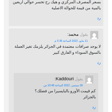
بسعر المصرف المركزي و هيك رح تخسر حوالي اربعين
يالمية من قيمة للحوالة الاصلية
رد
محمد
يقول
:
11 مايو، 2022 الساعة 5:36 م
لا يوجد صرافات معتمدة في الجزائر يلزمك تغير العملة
بالسوق السوداء و الفارق كبير
رد
Kaddouri
يقول
:
26 سبتمبر، 2022 الساعة 10:48 ص
كم قيمت الأورو بالبايسيرا من فضلك؟
بالجزائر
رد