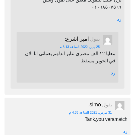
٠١٠٦٨٥٠٧٥٦٩
رد
امير اشرغ
يقول
:
25 يناير، 2022 الساعة 3:13 م
معايا ١٢ الف مصري عايز ابدلهم بعماني انا الان
في الخوير مسقط
رد
simo
يقول
:
31 مارس، 2021 الساعة 4:33 م
Tank,you veramatch
رد