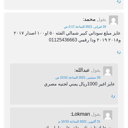
رد
محمد
يقول
:
19 فبراير، 2021 الساعة 2:17 ص
عايز مبلغ سوداني كبير شمالي الفئه ٥٠ او١٠٠ اصدار ٢٠١٧
و٢٠١٨ ٢٠١٩ ودا رقمي 01125436663
رد
عبدالله
يقول
:
29 سبتمبر، 2021 الساعة 10:01 ص
عايز اغير 1000ريال يمني لجنيه مصري
رد
Lokman
يقول
:
31 أكتوبر، 2021 الساعة 10:53 م
برن عليك تليفونك مغلق على طول واتس