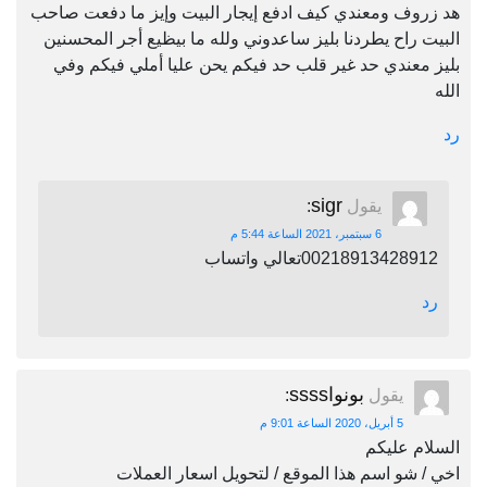
هد زروف ومعندي كيف ادفع إيجار البيت وإيز ما دفعت صاحب
البيت راح يطردنا بليز ساعدوني ولله ما بيظيع أجر المحسنين
بليز معندي حد غير قلب حد فيكم يحن عليا أملي فيكم وفي
الله
رد
sigr
يقول
:
6 سبتمبر، 2021 الساعة 5:44 م
00218913428912تعالي واتساب
رد
بونواssss
يقول
:
5 أبريل، 2020 الساعة 9:01 م
السلام عليكم
اخي / شو اسم هذا الموقع / لتحويل اسعار العملات