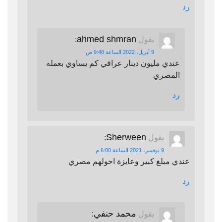
رد
ahmed shmran
يقول
:
9 أبريل، 2022 الساعة 9:48 ص
عندي مليون دينار عراقي كم يساوي بعمله
المصري
رد
Sherween
يقول
:
9 نوفمبر، 2021 الساعة 6:00 م
عندي مبلغ كبير وعايزة احولهم مصري
رد
محمد حنفي
يقول
: