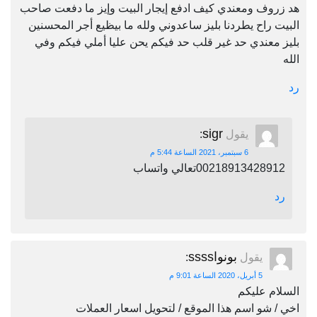
هد زروف ومعندي كيف ادفع إيجار البيت وإيز ما دفعت صاحب
البيت راح يطردنا بليز ساعدوني ولله ما بيظيع أجر المحسنين
بليز معندي حد غير قلب حد فيكم يحن عليا أملي فيكم وفي
الله
رد
sigr
يقول
:
6 سبتمبر، 2021 الساعة 5:44 م
00218913428912تعالي واتساب
رد
بونواssss
يقول
:
5 أبريل، 2020 الساعة 9:01 م
السلام عليكم
اخي / شو اسم هذا الموقع / لتحويل اسعار العملات