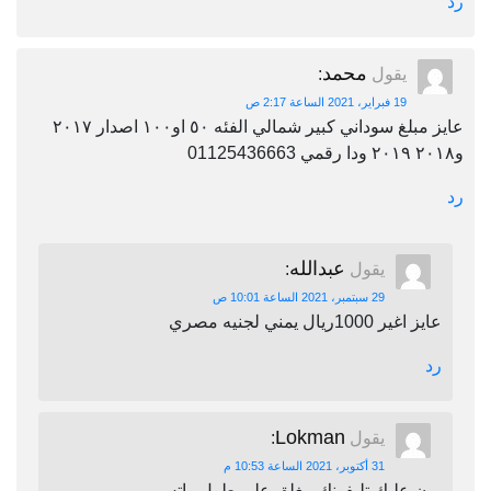
رد
محمد
يقول
:
19 فبراير، 2021 الساعة 2:17 ص
عايز مبلغ سوداني كبير شمالي الفئه ٥٠ او١٠٠ اصدار ٢٠١٧
و٢٠١٨ ٢٠١٩ ودا رقمي 01125436663
رد
عبدالله
يقول
:
29 سبتمبر، 2021 الساعة 10:01 ص
عايز اغير 1000ريال يمني لجنيه مصري
رد
Lokman
يقول
:
31 أكتوبر، 2021 الساعة 10:53 م
برن عليك تليفونك مغلق على طول واتس