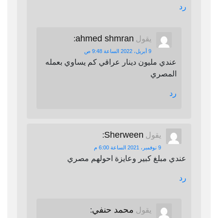
رد
ahmed shmran
يقول
:
9 أبريل، 2022 الساعة 9:48 ص
عندي مليون دينار عراقي كم يساوي بعمله
المصري
رد
Sherween
يقول
:
9 نوفمبر، 2021 الساعة 6:00 م
عندي مبلغ كبير وعايزة احولهم مصري
رد
محمد حنفي
يقول
: