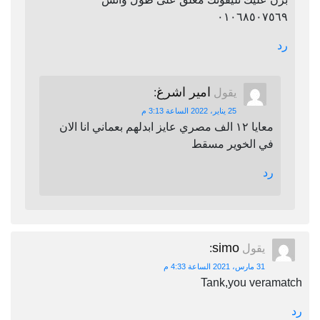
٠١٠٦٨٥٠٧٥٦٩
رد
امير اشرغ
يقول
:
25 يناير، 2022 الساعة 3:13 م
معايا ١٢ الف مصري عايز ابدلهم بعماني انا الان
في الخوير مسقط
رد
simo
يقول
:
31 مارس، 2021 الساعة 4:33 م
Tank,you veramatch
رد