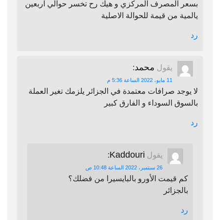
بسعر المصرف المركزي و هيك رح تخسر حوالي اربعين
يالمية من قيمة للحوالة الاصلية
رد
محمد
يقول
:
11 مايو، 2022 الساعة 5:36 م
لا يوجد صرافات معتمدة في الجزائر يلزمك تغير العملة
بالسوق السوداء و الفارق كبير
رد
Kaddouri
يقول
:
26 سبتمبر، 2022 الساعة 10:48 ص
كم قيمت الأورو بالبايسيرا من فضلك؟
بالجزائر
رد