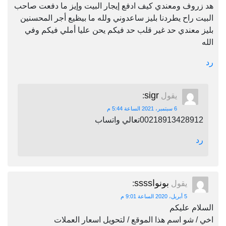
هد زروف ومعندي كيف ادفع إيجار البيت وإيز ما دفعت صاحب
البيت راح يطردنا بليز ساعدوني ولله ما بيظيع أجر المحسنين
بليز معندي حد غير قلب حد فيكم يحن عليا أملي فيكم وفي
الله
رد
sigr
يقول
:
6 سبتمبر، 2021 الساعة 5:44 م
00218913428912تعالي واتساب
رد
بونواssss
يقول
:
5 أبريل، 2020 الساعة 9:01 م
السلام عليكم
اخي / شو اسم هذا الموقع / لتحويل اسعار العملات