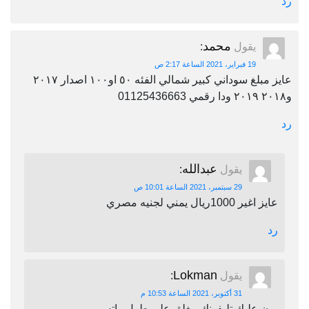
رد
محمد
يقول
:
19 فبراير، 2021 الساعة 2:17 ص
عايز مبلغ سوداني كبير شمالي الفئه ٥٠ او١٠٠ اصدار ٢٠١٧
و٢٠١٨ ٢٠١٩ ودا رقمي 01125436663
رد
عبدالله
يقول
:
29 سبتمبر، 2021 الساعة 10:01 ص
عايز اغير 1000ريال يمني لجنيه مصري
رد
Lokman
يقول
:
31 أكتوبر، 2021 الساعة 10:53 م
برن عليك تليفونك مغلق على طول واتس