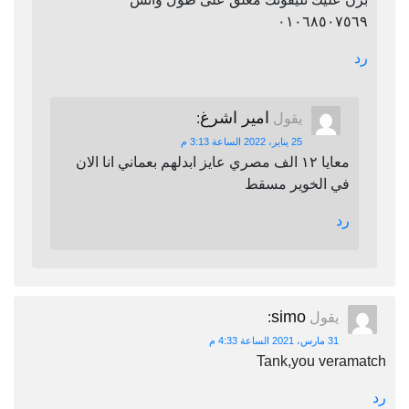
٠١٠٦٨٥٠٧٥٦٩
رد
امير اشرغ
يقول
:
25 يناير، 2022 الساعة 3:13 م
معايا ١٢ الف مصري عايز ابدلهم بعماني انا الان
في الخوير مسقط
رد
simo
يقول
:
31 مارس، 2021 الساعة 4:33 م
Tank,you veramatch
رد