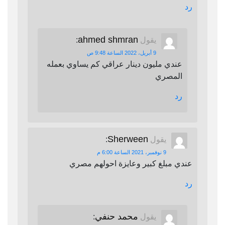
رد
ahmed shmran
يقول
:
9 أبريل، 2022 الساعة 9:48 ص
عندي مليون دينار عراقي كم يساوي بعمله
المصري
رد
Sherween
يقول
:
9 نوفمبر، 2021 الساعة 6:00 م
عندي مبلغ كبير وعايزة احولهم مصري
رد
محمد حنفي
يقول
: