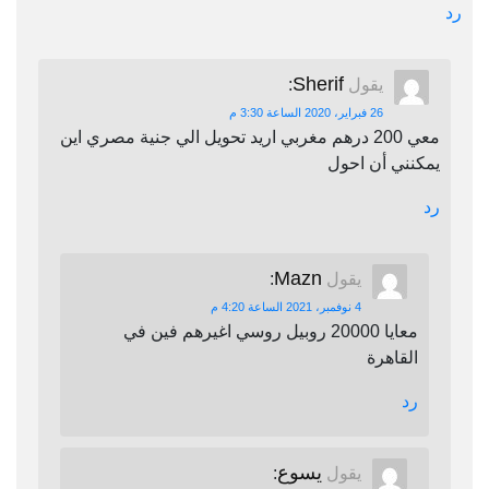
رد
Sherif
يقول
:
26 فبراير، 2020 الساعة 3:30 م
معي 200 درهم مغربي اريد تحويل الي جنية مصري اين
يمكنني أن احول
رد
Mazn
يقول
:
4 نوفمبر، 2021 الساعة 4:20 م
معايا 20000 روبيل روسي اغيرهم فين في
القاهرة
رد
يسوع
يقول
: