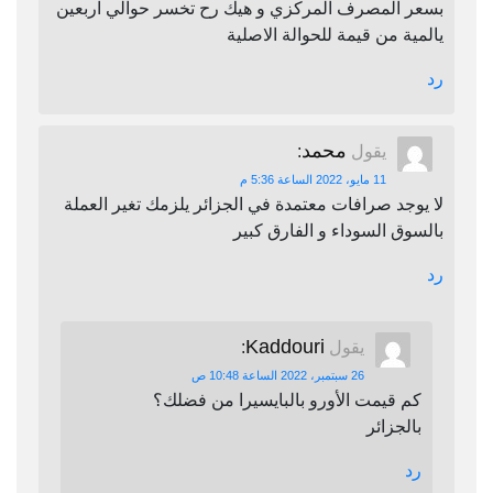
بسعر المصرف المركزي و هيك رح تخسر حوالي اربعين
يالمية من قيمة للحوالة الاصلية
رد
محمد
يقول
:
11 مايو، 2022 الساعة 5:36 م
لا يوجد صرافات معتمدة في الجزائر يلزمك تغير العملة
بالسوق السوداء و الفارق كبير
رد
Kaddouri
يقول
:
26 سبتمبر، 2022 الساعة 10:48 ص
كم قيمت الأورو بالبايسيرا من فضلك؟
بالجزائر
رد