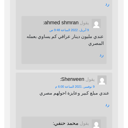
رد
ahmed shmran
يقول
:
9 أبريل، 2022 الساعة 9:48 ص
عندي مليون دينار عراقي كم يساوي بعمله
المصري
رد
Sherween
يقول
:
9 نوفمبر، 2021 الساعة 6:00 م
عندي مبلغ كبير وعايزة احولهم مصري
رد
محمد حنفي
يقول
: