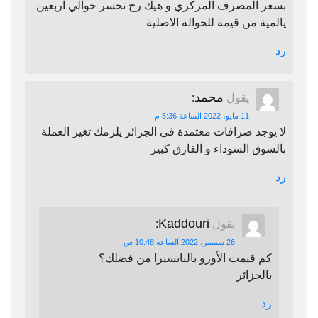
بسعر المصرف المركزي و هيك رح تخسر حوالي اربعين
يالمية من قيمة للحوالة الاصلية
رد
محمد
يقول
:
11 مايو، 2022 الساعة 5:36 م
لا يوجد صرافات معتمدة في الجزائر يلزمك تغير العملة
بالسوق السوداء و الفارق كبير
رد
Kaddouri
يقول
:
26 سبتمبر، 2022 الساعة 10:48 ص
كم قيمت الأورو بالبايسيرا من فضلك؟
بالجزائر
رد