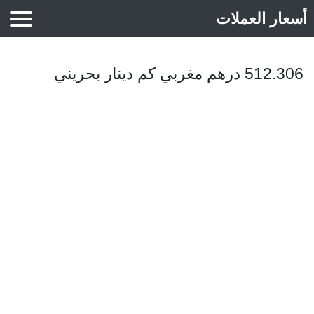
أسعار العملات
أسعار الذهب
512.306 درهم مغربي كم دينار بحريني