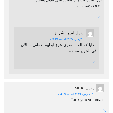
٠١٠٦٨٥٠٧٥٦٩
رد
امير اشرغ
يقول
:
25 يناير، 2022 الساعة 3:13 م
معايا ١٢ الف مصري عايز ابدلهم بعماني انا الان
في الخوير مسقط
رد
simo
يقول
:
31 مارس، 2021 الساعة 4:33 م
Tank,you veramatch
رد