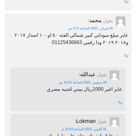
رد
محمد
يقول
:
19 فبراير، 2021 الساعة 2:17 ص
عايز مبلغ سوداني كبير شمالي الفئه ٥٠ او١٠٠ اصدار ٢٠١٧
و٢٠١٨ ٢٠١٩ ودا رقمي 01125436663
رد
عبدالله
يقول
:
29 سبتمبر، 2021 الساعة 10:01 ص
عايز اغير 1000ريال يمني لجنيه مصري
رد
Lokman
يقول
:
31 أكتوبر، 2021 الساعة 10:53 م
برن عليك تليفونك مغلق على طول واتس