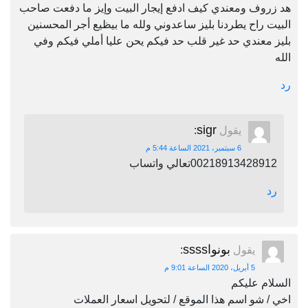
هد زروف ومعندي كيف ادفع إيجار البيت وإيز ما دفعت صاحب
البيت راح يطردنا بليز ساعدوني ولله ما بيظيع أجر المحسنين
بليز معندي حد غير قلب حد فيكم يحن عليا أملي فيكم وفي
الله
رد
sigr
يقول
:
6 سبتمبر، 2021 الساعة 5:44 م
00218913428912تعالي واتساب
رد
بونواssss
يقول
:
5 أبريل، 2020 الساعة 9:01 م
السلام عليكم
اخي / شو اسم هذا الموقع / لتحويل اسعار العملات