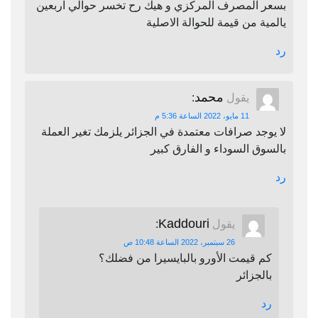
بسعر المصرف المركزي و هيك رح تخسر حوالي اربعين
يالمية من قيمة للحوالة الاصلية
رد
محمد
يقول
:
11 مايو، 2022 الساعة 5:36 م
لا يوجد صرافات معتمدة في الجزائر يلزمك تغير العملة
بالسوق السوداء و الفارق كبير
رد
Kaddouri
يقول
:
26 سبتمبر، 2022 الساعة 10:48 ص
كم قيمت الأورو بالبايسيرا من فضلك؟
بالجزائر
رد