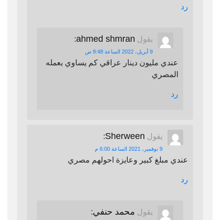
رد
ahmed shmran
يقول
:
9 أبريل، 2022 الساعة 9:48 ص
عندي مليون دينار عراقي كم يساوي بعمله
المصري
رد
Sherween
يقول
:
9 نوفمبر، 2021 الساعة 6:00 م
عندي مبلغ كبير وعايزة احولهم مصري
رد
محمد حنفي
يقول
: