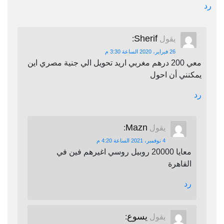
رد
Sherif
يقول
:
26 فبراير، 2020 الساعة 3:30 م
معي 200 درهم مغربي اريد تحويل الي جنية مصري اين
يمكنني أن احول
رد
Mazn
يقول
:
4 نوفمبر، 2021 الساعة 4:20 م
معايا 20000 روبيل روسي اغيرهم فين في
القاهرة
رد
يسوع
يقول
: