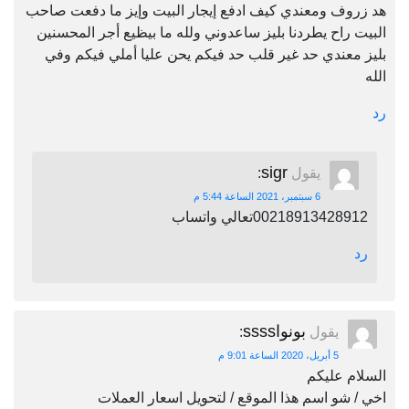
هد زروف ومعندي كيف ادفع إيجار البيت وإيز ما دفعت صاحب
البيت راح يطردنا بليز ساعدوني ولله ما بيظيع أجر المحسنين
بليز معندي حد غير قلب حد فيكم يحن عليا أملي فيكم وفي
الله
رد
sigr
يقول
:
6 سبتمبر، 2021 الساعة 5:44 م
00218913428912تعالي واتساب
رد
بونواssss
يقول
:
5 أبريل، 2020 الساعة 9:01 م
السلام عليكم
اخي / شو اسم هذا الموقع / لتحويل اسعار العملات