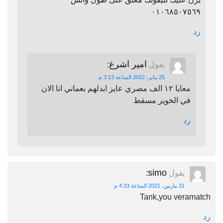
٠١٠٦٨٥٠٧٥٦٩
رد
امير اشرغ
يقول
:
25 يناير، 2022 الساعة 3:13 م
معايا ١٢ الف مصري عايز ابدلهم بعماني انا الان
في الخوير مسقط
رد
simo
يقول
:
31 مارس، 2021 الساعة 4:33 م
Tank,you veramatch
رد