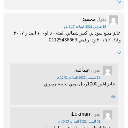
رد
محمد
يقول
:
19 فبراير، 2021 الساعة 2:17 ص
عايز مبلغ سوداني كبير شمالي الفئه ٥٠ او١٠٠ اصدار ٢٠١٧
و٢٠١٨ ٢٠١٩ ودا رقمي 01125436663
رد
عبدالله
يقول
:
29 سبتمبر، 2021 الساعة 10:01 ص
عايز اغير 1000ريال يمني لجنيه مصري
رد
Lokman
يقول
:
31 أكتوبر، 2021 الساعة 10:53 م
برن عليك تليفونك مغلق على طول واتس