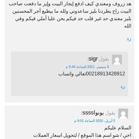
هد زروف ومعندي كيف ادفع إيجار البيت وإيز ما دفعت صاحب
البيت راح يطردنا بليز ساعدوني ولله ما بيظيع أجر المحسنين
بليز معندي حد غير قلب حد فيكم يحن عليا أملي فيكم وفي
الله
رد
sigr
يقول
:
6 سبتمبر، 2021 الساعة 5:44 م
00218913428912تعالي واتساب
رد
بونواssss
يقول
:
5 أبريل، 2020 الساعة 9:01 م
السلام عليكم
اخي / شو اسم هذا الموقع / لتحويل اسعار العملات