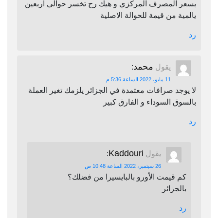
بسعر المصرف المركزي و هيك رح تخسر حوالي اربعين
يالمية من قيمة للحوالة الاصلية
رد
محمد
يقول
:
11 مايو، 2022 الساعة 5:36 م
لا يوجد صرافات معتمدة في الجزائر يلزمك تغير العملة
بالسوق السوداء و الفارق كبير
رد
Kaddouri
يقول
:
26 سبتمبر، 2022 الساعة 10:48 ص
كم قيمت الأورو بالبايسيرا من فضلك؟
بالجزائر
رد