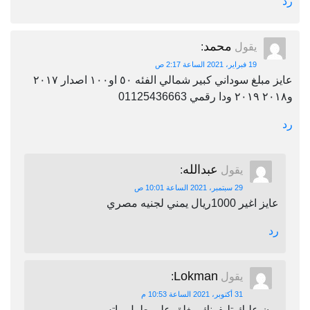
رد
محمد
يقول
:
19 فبراير، 2021 الساعة 2:17 ص
عايز مبلغ سوداني كبير شمالي الفئه ٥٠ او١٠٠ اصدار ٢٠١٧
و٢٠١٨ ٢٠١٩ ودا رقمي 01125436663
رد
عبدالله
يقول
:
29 سبتمبر، 2021 الساعة 10:01 ص
عايز اغير 1000ريال يمني لجنيه مصري
رد
Lokman
يقول
:
31 أكتوبر، 2021 الساعة 10:53 م
برن عليك تليفونك مغلق على طول واتس