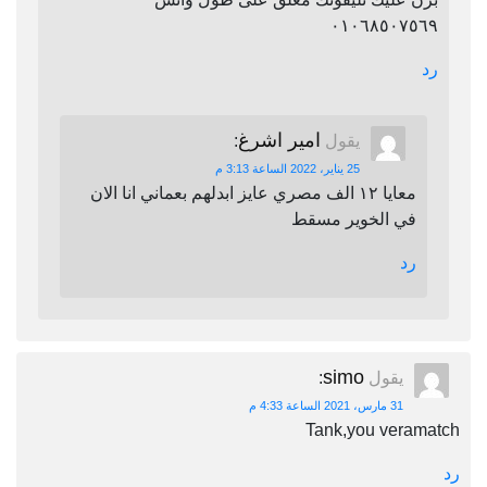
٠١٠٦٨٥٠٧٥٦٩
رد
امير اشرغ
يقول
:
25 يناير، 2022 الساعة 3:13 م
معايا ١٢ الف مصري عايز ابدلهم بعماني انا الان
في الخوير مسقط
رد
simo
يقول
:
31 مارس، 2021 الساعة 4:33 م
Tank,you veramatch
رد