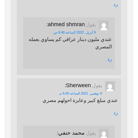
رد
ahmed shmran
يقول
:
9 أبريل، 2022 الساعة 9:48 ص
عندي مليون دينار عراقي كم يساوي بعمله
المصري
رد
Sherween
يقول
:
9 نوفمبر، 2021 الساعة 6:00 م
عندي مبلغ كبير وعايزة احولهم مصري
رد
محمد حنفي
يقول
: