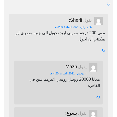
رد
Sherif
يقول
:
26 فبراير، 2020 الساعة 3:30 م
معي 200 درهم مغربي اريد تحويل الي جنية مصري اين
يمكنني أن احول
رد
Mazn
يقول
:
4 نوفمبر، 2021 الساعة 4:20 م
معايا 20000 روبيل روسي اغيرهم فين في
القاهرة
رد
يسوع
يقول
: