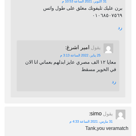
31 أكتوبر، 2021 الساعة 10:53 م
برن عليك تليفونك مغلق على طول واتس
٠١٠٦٨٥٠٧٥٦٩
رد
امير اشرغ
يقول
:
25 يناير، 2022 الساعة 3:13 م
معايا ١٢ الف مصري عايز ابدلهم بعماني انا الان
في الخوير مسقط
رد
simo
يقول
:
31 مارس، 2021 الساعة 4:33 م
Tank,you veramatch