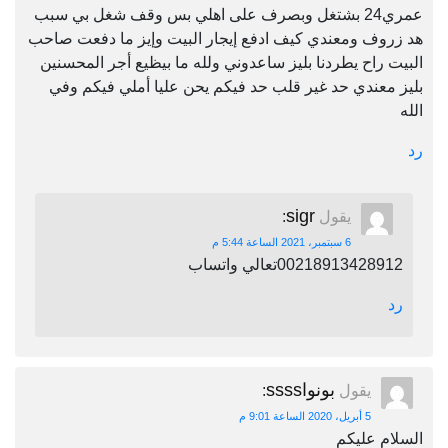
عمري24 بشتغل وبصرف على اهلي بس وقف شغل بي سبب
هد زروف ومعندي كيف ادفع إيجار البيت وإيز ما دفعت صاحب
البيت راح يطردنا بليز ساعدوني ولله ما بيظيع أجر المحسنين
بليز معندي حد غير قلب حد فيكم يحن عليا أملي فيكم وفي
الله
رد
sigr
يقول
:
6 سبتمبر، 2021 الساعة 5:44 م
00218913428912تعالي واتساب
رد
بونواssss
يقول
:
5 أبريل، 2020 الساعة 9:01 م
السلام عليكم