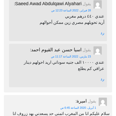
Saeed Awad Abdulqawi Alyahari
يقول
:
28 فبراير، 2022 الساعة 12:23 ص
عندي ٤٤٠ درهم مغربي
أريد تحويلهم مصري زين ممكن أحوالهم
رد
اسيا حسن عبد القيوم احمد
يقول
:
23 مارس، 2022 الساعة 11:17 ص
عندي ١٠٠٠٠ الف جنيه سوداني اريد احولهم دينار
عراقي كم يطلع
رد
اميرة
يقول
:
1 أبريل، 2020 الساعة 6:45 ص
سلام عليكم انا من المغرب اتمنى حد يسعدني بهد زروف انا