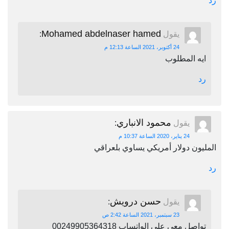
رد
Mohamed abdelnaser hamed
يقول
:
24 أكتوبر، 2021 الساعة 12:13 م
ايه المطلوب
رد
محمود الانباري
يقول
:
24 يناير، 2020 الساعة 10:37 م
المليون دولار أمريكي يساوي بلعراقي
رد
حسن درويش
يقول
:
23 سبتمبر، 2021 الساعة 2:42 ص
تواصل معي علي الواتساب 00249905364318