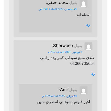
محمد حنفي
يقول
:
26 ديسمبر، 2022 الساعة 3:38 ص
عمله ايه
رد
Sherween
يقول
:
9 نوفمبر، 2021 الساعة 7:57 م
عندي مبلغ سوداني كبير وده رقمي
01060705654
رد
Amr
يقول
:
26 فبراير، 2022 الساعة 7:52 م
اغير فلوس سوداني لمصري منين