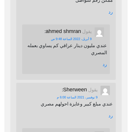
ممكن رقم للتواصل
رد
ahmed shmran
يقول
:
9 أبريل، 2022 الساعة 9:48 ص
عندي مليون دينار عراقي كم يساوي بعمله
المصري
رد
Sherween
يقول
:
9 نوفمبر، 2021 الساعة 6:00 م
عندي مبلغ كبير وعايزة احولهم مصري
رد