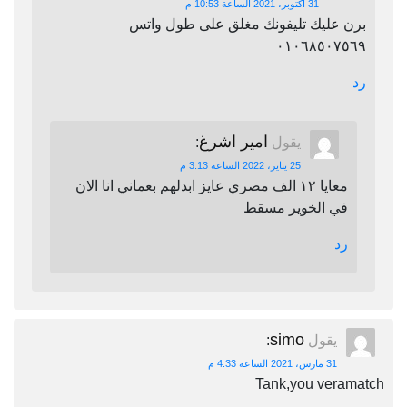
31 أكتوبر، 2021 الساعة 10:53 م
برن عليك تليفونك مغلق على طول واتس
٠١٠٦٨٥٠٧٥٦٩
رد
امير اشرغ
يقول
:
25 يناير، 2022 الساعة 3:13 م
معايا ١٢ الف مصري عايز ابدلهم بعماني انا الان
في الخوير مسقط
رد
simo
يقول
:
31 مارس، 2021 الساعة 4:33 م
Tank,you veramatch