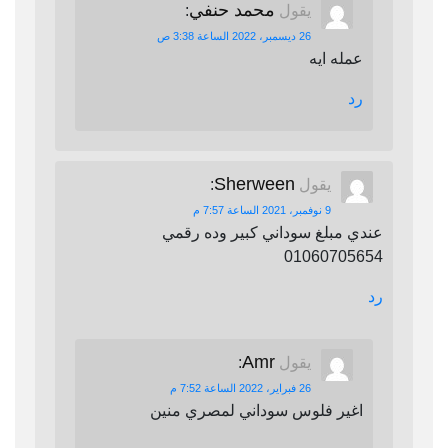
محمد حنفي
يقول
:
26 ديسمبر، 2022 الساعة 3:38 ص
عمله ايه
رد
Sherween
يقول
:
9 نوفمبر، 2021 الساعة 7:57 م
عندي مبلغ سوداني كبير وده رقمي
01060705654
رد
Amr
يقول
:
26 فبراير، 2022 الساعة 7:52 م
اغير فلوس سوداني لمصري منين