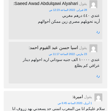
Saeed Awad Abdulqawi Alyahari
يقول
:
28 فبراير، 2022 الساعة 12:23 ص
عندي ٤٤٠ درهم مغربي
أريد تحويلهم مصري زين ممكن أحوالهم
رد
اسيا حسن عبد القيوم احمد
يقول
:
23 مارس، 2022 الساعة 11:17 ص
عندي ١٠٠٠٠ الف جنيه سوداني اريد احولهم دينار
عراقي كم يطلع
رد
اميرة
يقول
:
1 أبريل، 2020 الساعة 6:45 ص
سلام عليكم انا من المغرب اتمنى حد يسعدني بهد زروف انا