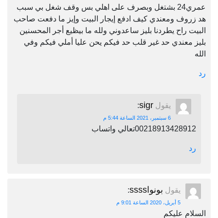
عمري24 بشتغل وبصرف على اهلي بس وقف شغل بي سبب
هد زروف ومعندي كيف ادفع إيجار البيت وإيز ما دفعت صاحب
البيت راح يطردنا بليز ساعدوني ولله ما بيظيع أجر المحسنين
بليز معندي حد غير قلب حد فيكم يحن عليا أملي فيكم وفي
الله
رد
sigr
يقول
:
6 سبتمبر، 2021 الساعة 5:44 م
00218913428912تعالي واتساب
رد
بونواssss
يقول
:
5 أبريل، 2020 الساعة 9:01 م
السلام عليكم