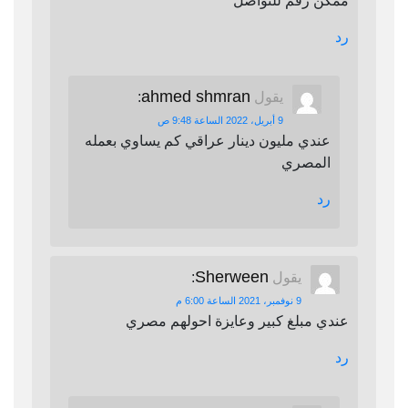
ممكن رقم للتواصل
رد
ahmed shmran
يقول
:
9 أبريل، 2022 الساعة 9:48 ص
عندي مليون دينار عراقي كم يساوي بعمله
المصري
رد
Sherween
يقول
:
9 نوفمبر، 2021 الساعة 6:00 م
عندي مبلغ كبير وعايزة احولهم مصري
رد