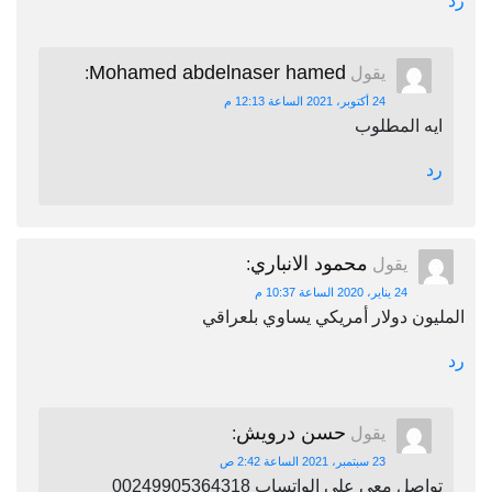
رد
Mohamed abdelnaser hamed
يقول
:
24 أكتوبر، 2021 الساعة 12:13 م
ايه المطلوب
رد
محمود الانباري
يقول
:
24 يناير، 2020 الساعة 10:37 م
المليون دولار أمريكي يساوي بلعراقي
رد
حسن درويش
يقول
:
23 سبتمبر، 2021 الساعة 2:42 ص
تواصل معي علي الواتساب 00249905364318