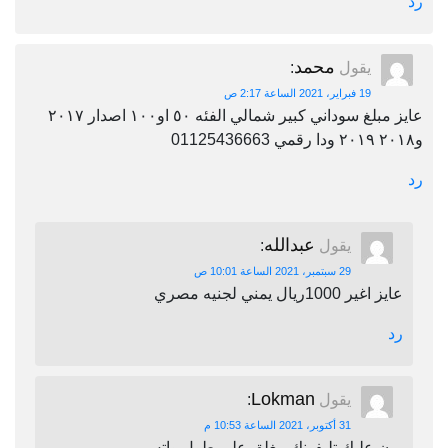
رد
محمد
يقول
:
19 فبراير، 2021 الساعة 2:17 ص
عايز مبلغ سوداني كبير شمالي الفئه ٥٠ او١٠٠ اصدار ٢٠١٧
و٢٠١٨ ٢٠١٩ ودا رقمي 01125436663
رد
عبدالله
يقول
:
29 سبتمبر، 2021 الساعة 10:01 ص
عايز اغير 1000ريال يمني لجنيه مصري
رد
Lokman
يقول
:
31 أكتوبر، 2021 الساعة 10:53 م
برن عليك تليفونك مغلق على طول واتس