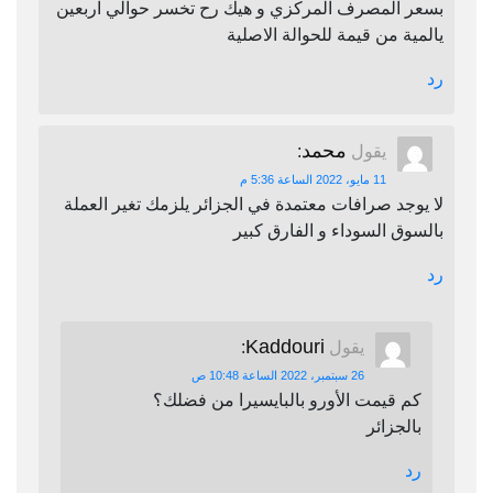
بسعر المصرف المركزي و هيك رح تخسر حوالي اربعين
يالمية من قيمة للحوالة الاصلية
رد
محمد
يقول
:
11 مايو، 2022 الساعة 5:36 م
لا يوجد صرافات معتمدة في الجزائر يلزمك تغير العملة
بالسوق السوداء و الفارق كبير
رد
Kaddouri
يقول
:
26 سبتمبر، 2022 الساعة 10:48 ص
كم قيمت الأورو بالبايسيرا من فضلك؟
بالجزائر
رد