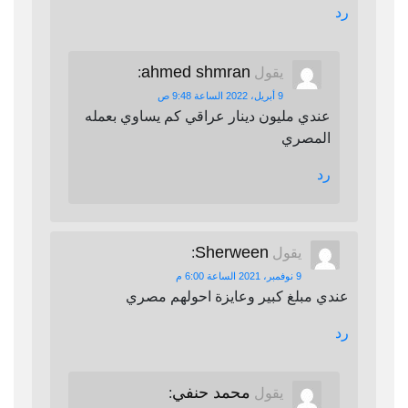
رد
ahmed shmran
يقول
:
9 أبريل، 2022 الساعة 9:48 ص
عندي مليون دينار عراقي كم يساوي بعمله
المصري
رد
Sherween
يقول
:
9 نوفمبر، 2021 الساعة 6:00 م
عندي مبلغ كبير وعايزة احولهم مصري
رد
محمد حنفي
يقول
: