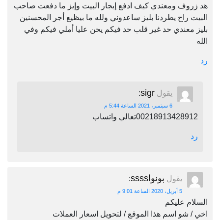
هد زروف ومعندي كيف ادفع إيجار البيت وإيز ما دفعت صاحب
البيت راح يطردنا بليز ساعدوني ولله ما بيظيع أجر المحسنين
بليز معندي حد غير قلب حد فيكم يحن عليا أملي فيكم وفي
الله
رد
sigr
يقول
:
6 سبتمبر، 2021 الساعة 5:44 م
00218913428912تعالي واتساب
رد
بونواssss
يقول
:
5 أبريل، 2020 الساعة 9:01 م
السلام عليكم
اخي / شو اسم هذا الموقع / لتحويل اسعار العملات