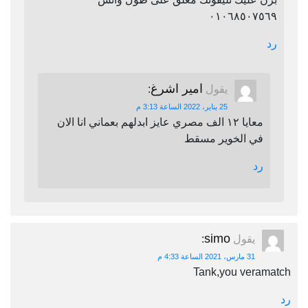
٠١٠٦٨٥٠٧٥٦٩
رد
امير اشرغ
يقول
:
25 يناير، 2022 الساعة 3:13 م
معايا ١٢ الف مصري عايز ابدلهم بعماني انا الان
في الخوير مسقط
رد
simo
يقول
:
31 مارس، 2021 الساعة 4:33 م
Tank,you veramatch
رد