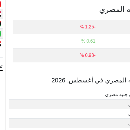
يه المصري
-1.25 %
0.61 %
-0.93 %
تح