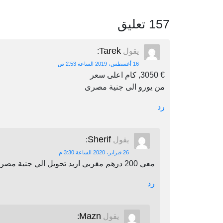
157 تعليق
Tarek
يقول
:
16 أغسطس، 2019 الساعة 2:53 ص
€ 3050, كام اعلى سعر
من يورو الى جنية مصرى
رد
Sherif
يقول
:
26 فبراير، 2020 الساعة 3:30 م
معي 200 درهم مغربي اريد تحويل الي جنية مصري اين يمكنني أن احول
رد
Mazn
يقول
: