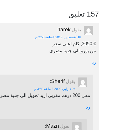
157 تعليق
Tarek
يقول
:
16 أغسطس، 2019 الساعة 2:53 ص
€ 3050, كام اعلى سعر
من يورو الى جنية مصرى
رد
Sherif
يقول
:
26 فبراير، 2020 الساعة 3:30 م
معي 200 درهم مغربي اريد تحويل الي جنية مصري اين يمكنني أن احول
رد
Mazn
يقول
: