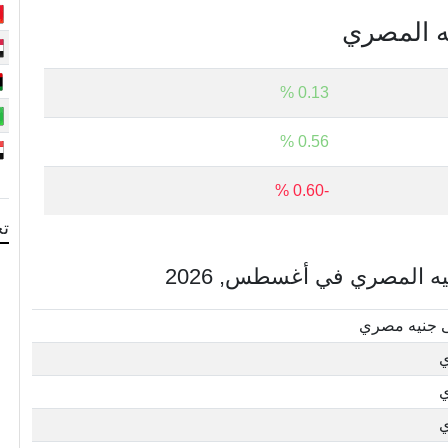
يه المصري
0.13 %
0.56 %
-0.60 %
تح