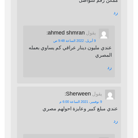
ممكن رقم للتواصل
رد
ahmed shmran
يقول
:
9 أبريل، 2022 الساعة 9:48 ص
عندي مليون دينار عراقي كم يساوي بعمله
المصري
رد
Sherween
يقول
:
9 نوفمبر، 2021 الساعة 6:00 م
عندي مبلغ كبير وعايزة احولهم مصري
رد