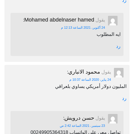
رد
Mohamed abdelnaser hamed
يقول
:
24 أكتوبر، 2021 الساعة 12:13 م
ايه المطلوب
رد
محمود الانباري
يقول
:
24 يناير، 2020 الساعة 10:37 م
المليون دولار أمريكي يساوي بلعراقي
رد
حسن درويش
يقول
:
23 سبتمبر، 2021 الساعة 2:42 ص
تواصل معي علي الواتساب 00249905364318