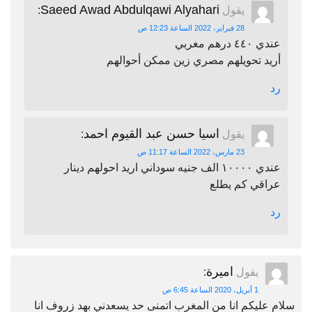
Saeed Awad Abdulqawi Alyahari
يقول
:
28 فبراير، 2022 الساعة 12:23 ص
عندي ٤٤٠ درهم مغربي
أريد تحويلهم مصري زين ممكن أحوالهم
رد
اسيا حسن عبد القيوم احمد
يقول
:
23 مارس، 2022 الساعة 11:17 ص
عندي ١٠٠٠٠ الف جنيه سوداني اريد احولهم دينار
عراقي كم يطلع
رد
اميرة
يقول
:
1 أبريل، 2020 الساعة 6:45 ص
سلام عليكم انا من المغرب اتمنى حد يسعدني بهد زروف انا