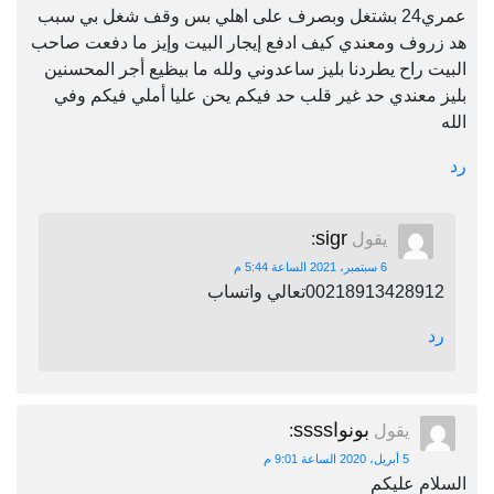
عمري24 بشتغل وبصرف على اهلي بس وقف شغل بي سبب
هد زروف ومعندي كيف ادفع إيجار البيت وإيز ما دفعت صاحب
البيت راح يطردنا بليز ساعدوني ولله ما بيظيع أجر المحسنين
بليز معندي حد غير قلب حد فيكم يحن عليا أملي فيكم وفي
الله
رد
sigr
يقول
:
6 سبتمبر، 2021 الساعة 5:44 م
00218913428912تعالي واتساب
رد
بونواssss
يقول
:
5 أبريل، 2020 الساعة 9:01 م
السلام عليكم