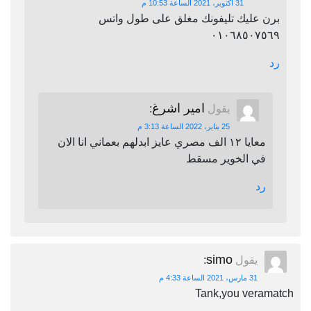
31 أكتوبر، 2021 الساعة 10:53 م
برن عليك تليفونك مغلق على طول واتس
٠١٠٦٨٥٠٧٥٦٩
رد
امير اشرغ
يقول
:
25 يناير، 2022 الساعة 3:13 م
معايا ١٢ الف مصري عايز ابدلهم بعماني انا الان
في الخوير مسقط
رد
simo
يقول
:
31 مارس، 2021 الساعة 4:33 م
Tank,you veramatch