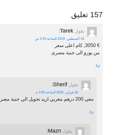
157 تعليق
Tarek
يقول
:
16 أغسطس، 2019 الساعة 2:53 ص
€ 3050, كام اعلى سعر
من يورو الى جنية مصرى
رد
Sherif
يقول
:
26 فبراير، 2020 الساعة 3:30 م
معي 200 درهم مغربي اريد تحويل الي جنية مصري اين يمكنني أن احول
رد
Mazn
يقول
: