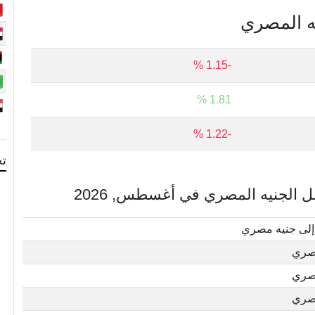
يه المصري
-1.15 %
1.81 %
-1.22 %
تح