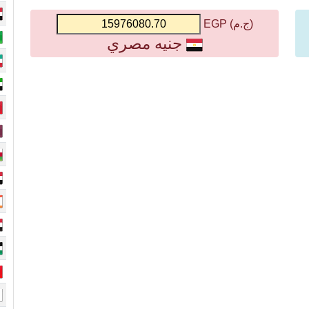
(ج.م) EGP
جنيه مصري