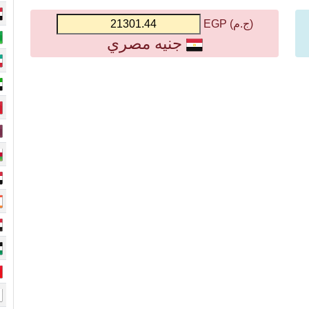
(ج.م) EGP
جنيه مصري