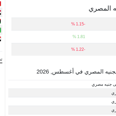
يه المصري
-1.15 %
1.81 %
-1.22 %
تح