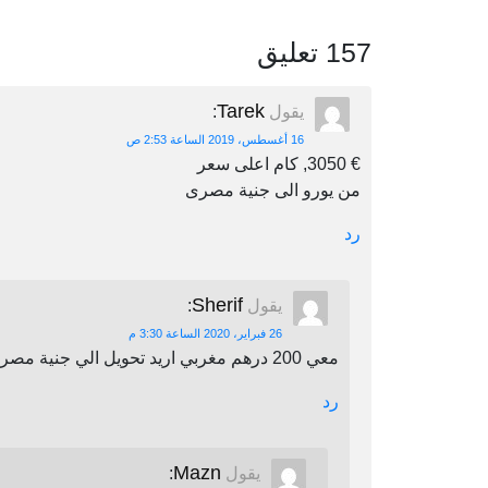
157 تعليق
Tarek
يقول
:
16 أغسطس، 2019 الساعة 2:53 ص
€ 3050, كام اعلى سعر
من يورو الى جنية مصرى
رد
Sherif
يقول
:
26 فبراير، 2020 الساعة 3:30 م
معي 200 درهم مغربي اريد تحويل الي جنية مصري اين يمكنني أن احول
رد
Mazn
يقول
: