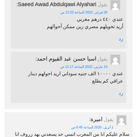
Saeed Awad Abdulqawi Alyahari
يقول
:
28 فبراير، 2022 الساعة 12:23 ص
عندي ٤٤٠ درهم مغربي
أريد تحويلهم مصري زين ممكن أحوالهم
رد
اسيا حسن عبد القيوم احمد
يقول
:
23 مارس، 2022 الساعة 11:17 ص
عندي ١٠٠٠٠ الف جنيه سوداني اريد احولهم دينار
عراقي كم يطلع
رد
اميرة
يقول
:
1 أبريل، 2020 الساعة 6:45 ص
سلام عليكم انا من المغرب اتمنى حد يسعدني بهد زروف انا