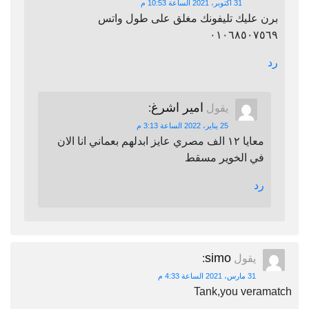
31 أكتوبر، 2021 الساعة 10:53 م
برن عليك تليفونك مغلق على طول واتس
٠١٠٦٨٥٠٧٥٦٩
رد
امير اشرغ
يقول
:
25 يناير، 2022 الساعة 3:13 م
معايا ١٢ الف مصري عايز ابدلهم بعماني انا الان
في الخوير مسقط
رد
simo
يقول
:
31 مارس، 2021 الساعة 4:33 م
Tank,you veramatch