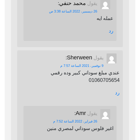
محمد حنفي
يقول
:
26 ديسمبر، 2022 الساعة 3:38 ص
عمله ايه
رد
Sherween
يقول
:
9 نوفمبر، 2021 الساعة 7:57 م
عندي مبلغ سوداني كبير وده رقمي
01060705654
رد
Amr
يقول
:
26 فبراير، 2022 الساعة 7:52 م
اغير فلوس سوداني لمصري منين