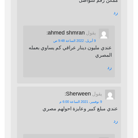
ممكن رقم للتواصل
رد
ahmed shmran
يقول
:
9 أبريل، 2022 الساعة 9:48 ص
عندي مليون دينار عراقي كم يساوي بعمله
المصري
رد
Sherween
يقول
:
9 نوفمبر، 2021 الساعة 6:00 م
عندي مبلغ كبير وعايزة احولهم مصري
رد