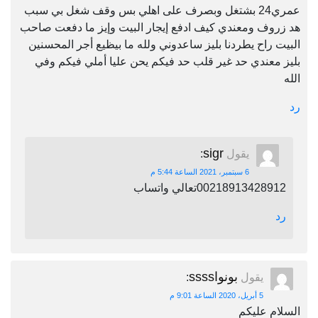
عمري24 بشتغل وبصرف على اهلي بس وقف شغل بي سبب
هد زروف ومعندي كيف ادفع إيجار البيت وإيز ما دفعت صاحب
البيت راح يطردنا بليز ساعدوني ولله ما بيظيع أجر المحسنين
بليز معندي حد غير قلب حد فيكم يحن عليا أملي فيكم وفي
الله
رد
sigr
يقول
:
6 سبتمبر، 2021 الساعة 5:44 م
00218913428912تعالي واتساب
رد
بونواssss
يقول
:
5 أبريل، 2020 الساعة 9:01 م
السلام عليكم