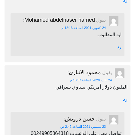
رد
Mohamed abdelnaser hamed
يقول
:
24 أكتوبر، 2021 الساعة 12:13 م
ايه المطلوب
رد
محمود الانباري
يقول
:
24 يناير، 2020 الساعة 10:37 م
المليون دولار أمريكي يساوي بلعراقي
رد
حسن درويش
يقول
:
23 سبتمبر، 2021 الساعة 2:42 ص
تواصل معي علي الواتساب 00249905364318