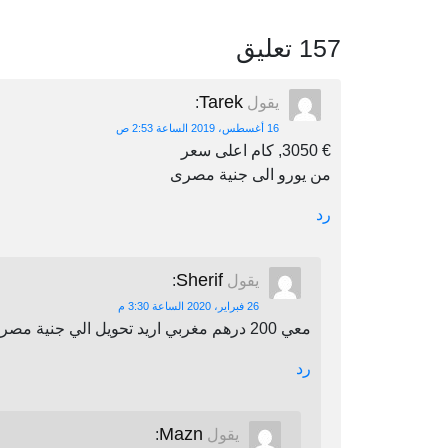
157 تعليق
Tarek
يقول
:
16 أغسطس، 2019 الساعة 2:53 ص
€ 3050, كام اعلى سعر
من يورو الى جنية مصرى
رد
Sherif
يقول
:
26 فبراير، 2020 الساعة 3:30 م
معي 200 درهم مغربي اريد تحويل الي جنية مصري اين يمكنني أن احول
رد
Mazn
يقول
: