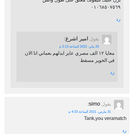
٠١٠٦٨٥٠٧٥٦٩
رد
امير اشرغ
يقول
:
25 يناير، 2022 الساعة 3:13 م
معايا ١٢ الف مصري عايز ابدلهم بعماني انا الان
في الخوير مسقط
رد
simo
يقول
:
31 مارس، 2021 الساعة 4:33 م
Tank,you veramatch
رد