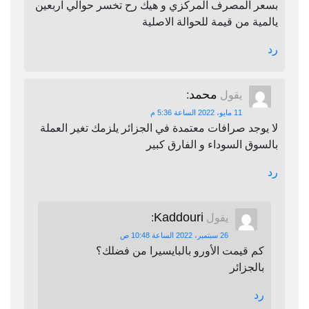
بسعر المصرف المركزي و هيك رح تخسر حوالي اربعين
يالمية من قيمة للحوالة الاصلية
رد
محمد
يقول
:
11 مايو، 2022 الساعة 5:36 م
لا يوجد صرافات معتمدة في الجزائر يلزمك تغير العملة
بالسوق السوداء و الفارق كبير
رد
Kaddouri
يقول
:
26 سبتمبر، 2022 الساعة 10:48 ص
كم قيمت الأورو بالبايسيرا من فضلك؟
بالجزائر
رد