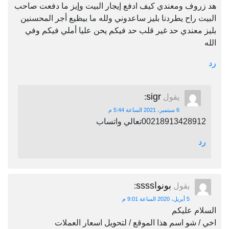
هد زروف ومعندي كيف ادفع إيجار البيت وإيز ما دفعت صاحب
البيت راح يطردنا بليز ساعدوني ولله ما بيظيع أجر المحسنين
بليز معندي حد غير قلب حد فيكم يحن عليا أملي فيكم وفي
الله
رد
sigr
يقول
:
6 سبتمبر، 2021 الساعة 5:44 م
00218913428912تعالي واتساب
رد
بونواssss
يقول
:
5 أبريل، 2020 الساعة 9:01 م
السلام عليكم
اخي / شو اسم هذا الموقع / لتحويل اسعار العملات