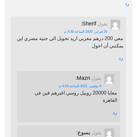
رد
Sherif
يقول
:
26 فبراير، 2020 الساعة 3:30 م
معي 200 درهم مغربي اريد تحويل الي جنية مصري اين
يمكنني أن احول
رد
Mazn
يقول
:
4 نوفمبر، 2021 الساعة 4:20 م
معايا 20000 روبيل روسي اغيرهم فين في
القاهرة
رد
يسوع
يقول
: