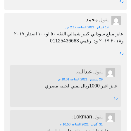
رد
محمد
يقول
:
19 فبراير، 2021 الساعة 2:17 ص
عايز مبلغ سوداني كبير شمالي الفئه ٥٠ او١٠٠ اصدار ٢٠١٧
و٢٠١٨ ٢٠١٩ ودا رقمي 01125436663
رد
عبدالله
يقول
:
29 سبتمبر، 2021 الساعة 10:01 ص
عايز اغير 1000ريال يمني لجنيه مصري
رد
Lokman
يقول
:
31 أكتوبر، 2021 الساعة 10:53 م
برن عليك تليفونك مغلق على طول واتس