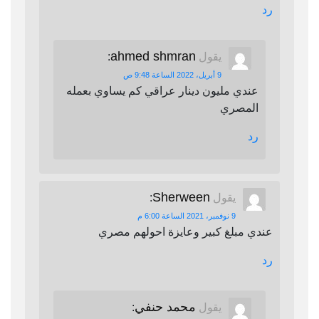
رد
ahmed shmran
يقول
:
9 أبريل، 2022 الساعة 9:48 ص
عندي مليون دينار عراقي كم يساوي بعمله
المصري
رد
Sherween
يقول
:
9 نوفمبر، 2021 الساعة 6:00 م
عندي مبلغ كبير وعايزة احولهم مصري
رد
محمد حنفي
يقول
: