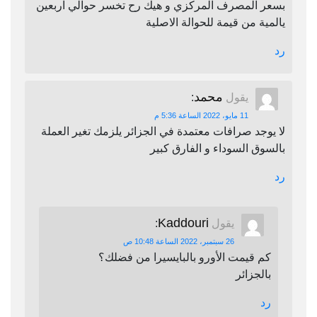
بسعر المصرف المركزي و هيك رح تخسر حوالي اربعين
يالمية من قيمة للحوالة الاصلية
رد
محمد
يقول
:
11 مايو، 2022 الساعة 5:36 م
لا يوجد صرافات معتمدة في الجزائر يلزمك تغير العملة
بالسوق السوداء و الفارق كبير
رد
Kaddouri
يقول
:
26 سبتمبر، 2022 الساعة 10:48 ص
كم قيمت الأورو بالبايسيرا من فضلك؟
بالجزائر
رد