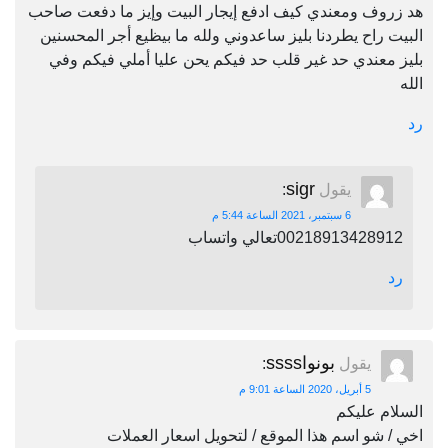
هد زروف ومعندي كيف ادفع إيجار البيت وإيز ما دفعت صاحب
البيت راح يطردنا بليز ساعدوني ولله ما بيظيع أجر المحسنين
بليز معندي حد غير قلب حد فيكم يحن عليا أملي فيكم وفي
الله
رد
sigr
يقول
:
6 سبتمبر، 2021 الساعة 5:44 م
00218913428912تعالي واتساب
رد
بونواssss
يقول
:
5 أبريل، 2020 الساعة 9:01 م
السلام عليكم
اخي / شو اسم هذا الموقع / لتحويل اسعار العملات