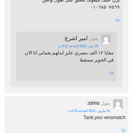
٠١٠٦٨٥٠٧٥٦٩
رد
امير اشرغ
يقول
:
25 يناير، 2022 الساعة 3:13 م
معايا ١٢ الف مصري عايز ابدلهم بعماني انا الان
في الخوير مسقط
رد
simo
يقول
:
31 مارس، 2021 الساعة 4:33 م
Tank,you veramatch
رد