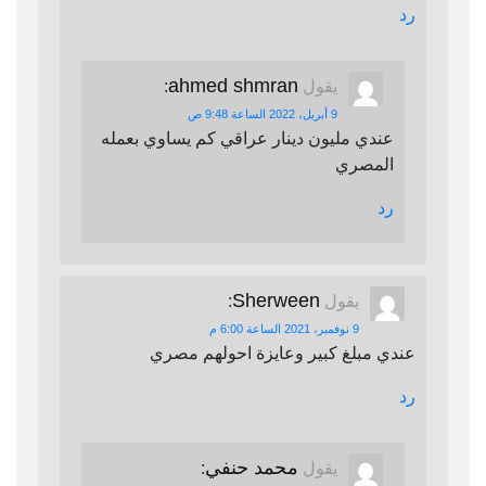
رد
ahmed shmran
يقول
:
9 أبريل، 2022 الساعة 9:48 ص
عندي مليون دينار عراقي كم يساوي بعمله
المصري
رد
Sherween
يقول
:
9 نوفمبر، 2021 الساعة 6:00 م
عندي مبلغ كبير وعايزة احولهم مصري
رد
محمد حنفي
يقول
: