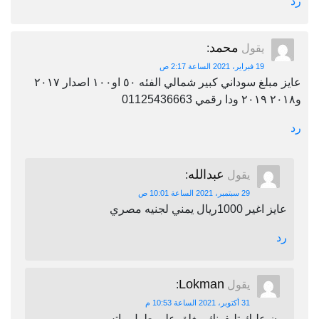
رد
محمد
يقول
:
19 فبراير، 2021 الساعة 2:17 ص
عايز مبلغ سوداني كبير شمالي الفئه ٥٠ او١٠٠ اصدار ٢٠١٧
و٢٠١٨ ٢٠١٩ ودا رقمي 01125436663
رد
عبدالله
يقول
:
29 سبتمبر، 2021 الساعة 10:01 ص
عايز اغير 1000ريال يمني لجنيه مصري
رد
Lokman
يقول
:
31 أكتوبر، 2021 الساعة 10:53 م
برن عليك تليفونك مغلق على طول واتس